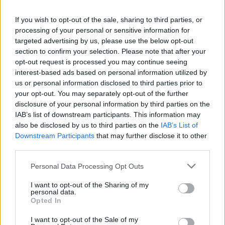
L
I
V
R
A
If you wish to opt-out of the sale, sharing to third parties, or
A
M
A
C
I
A
R
processing of your personal or sensitive information for
F
A
V
A
S
targeted advertising by us, please use the below opt-out
section to confirm your selection. Please note that after your
T
E
E
R
A
opt-out request is processed you may continue seeing
A
S
S
A
interest-based ads based on personal information utilized by
us or personal information disclosed to third parties prior to
O dia delas é num fim de semana de maio
:
your opt-out. You may separately opt-out of the further
disclosure of your personal information by third parties on the
M
Ã
E
S
IAB’s list of downstream participants. This information may
Deixar a carne mais tenra
also be disclosed by us to third parties on the
:
IAB’s List of
Downstream Participants
that may further disclose it to other
A
third parties.
M
A
C
I
A
R
Personal Data Processing Opt Outs
O que se faz com a massa do pão para finalizá-lo
:
I want to opt-out of the Sharing of my
A
S
S
A
personal data.
Opted In
Acessório de heróis e de vampiros
:
I want to opt-out of the Sale of my