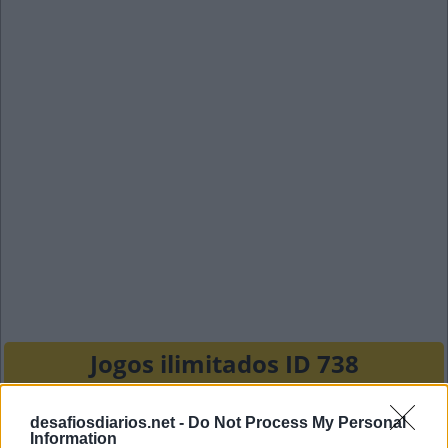
Jogos ilimitados ID 738
C
A
P
A
desafiosdiarios.net -
Do Not Process My Personal
Information
C
A
N
A
L