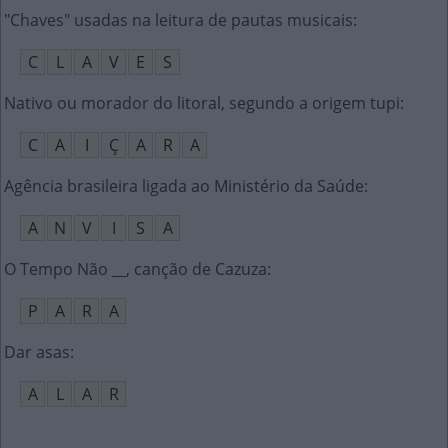
"Chaves" usadas na leitura de pautas musicais
:
C
L
A
V
E
S
Nativo ou morador do litoral, segundo a origem tupi
:
C
A
I
Ç
A
R
A
Agência brasileira ligada ao Ministério da Saúde
:
A
N
V
I
S
A
O Tempo Não __, canção de Cazuza
:
P
A
R
A
Dar asas
:
A
L
A
R