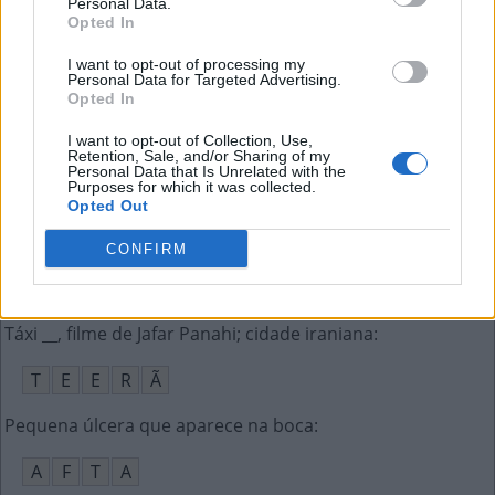
Personal Data.
C
A
P
A
Opted In
Depressão por onde corre água
:
I want to opt-out of processing my
Personal Data for Targeted Advertising.
Opted In
C
A
N
A
L
I want to opt-out of Collection, Use,
Outra palavra para salva, exime
:
Retention, Sale, and/or Sharing of my
Personal Data that Is Unrelated with the
Purposes for which it was collected.
L
I
V
R
A
Opted Out
Grão primos do feijão ricos em fibras
:
CONFIRM
F
A
V
A
S
Táxi __, filme de Jafar Panahi; cidade iraniana
:
T
E
E
R
Ã
Pequena úlcera que aparece na boca
:
A
F
T
A