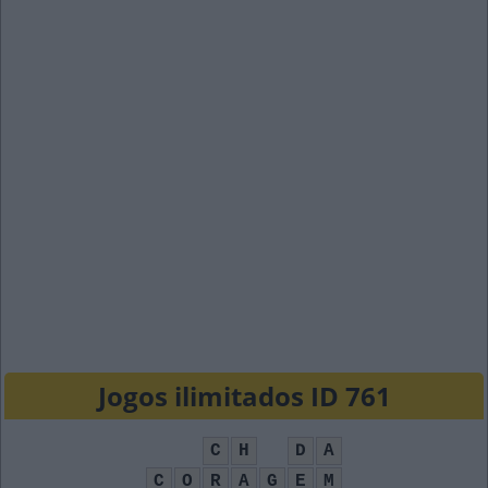
Jogos ilimitados ID 761
C
H
D
A
C
O
R
A
G
E
M