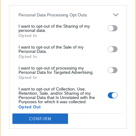
S
third parties.
Ã
Personal Data Processing Opt Outs
Armado até __ dentes
:
I want to opt-out of the Sharing of my
O
S
personal data.
Opted In
Como se referem ao senhor e proprietário da casa
:
I want to opt-out of the Sale of my
Personal Data.
A
M
O
Opted In
Iniciais do apresentador do Jornal da Band em 2021
:
I want to opt-out of processing my
Personal Data for Targeted Advertising.
Opted In
E
O
I want to opt-out of Collection, Use,
Sigla do país sede da Nestlé
:
Retention, Sale, and/or Sharing of my
Personal Data that Is Unrelated with the
Purposes for which it was collected.
C
H
Opted Out
Bravura, força interna para fazer algo
:
CONFIRM
C
O
R
A
G
E
M