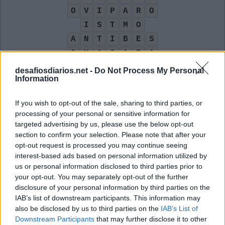
O
V
I
P
A
R
O
I
S
T
M
O
A
N
T
I
B
E
S
C
H
A
C
A
R
A
E
O
O
S
desafiosdiarios.net -
Do Not Process My Personal
Information
Prefixo que significa junção, união
:
If you wish to opt-out of the sale, sharing to third parties, or
C
O
processing of your personal or sensitive information for
targeted advertising by us, please use the below opt-out
De Do Do Do, De Da Da __, hit do trio The Police
:
section to confirm your selection. Please note that after your
opt-out request is processed you may continue seeing
D
A
interest-based ads based on personal information utilized by
us or personal information disclosed to third parties prior to
__ Ventura, personagem que lançou Jim Carrey
:
your opt-out. You may separately opt-out of the further
disclosure of your personal information by third parties on the
A
C
E
IAB’s list of downstream participants. This information may
__ e salva, fora de perigo
also be disclosed by us to third parties on the
:
IAB’s List of
Downstream Participants
that may further disclose it to other