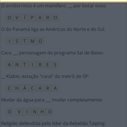
O ornitorrinco é um mamífero __, por botar ovos
:
O
V
Í
P
A
R
O
O do Panamá liga as Américas do Norte e do Sul
:
I
S
T
M
O
Caco __, personagem do programa Sai de Baixo
:
A
N
T
I
B
E
S
__ Klabin, estação "rural" do metrô de SP
:
C
H
Á
C
A
R
A
Mudar da água para __, mudar completamente
:
O
V
I
N
H
O
Religião defendida pelo líder da Rebelião Taiping
: