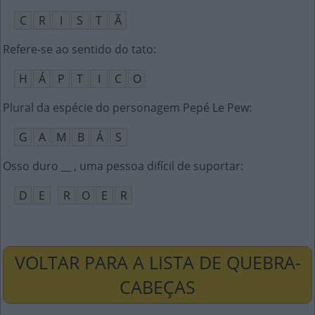
C
R
I
S
T
Ã
Refere-se ao sentido do tato
:
H
Á
P
T
I
C
O
Plural da espécie do personagem Pepé Le Pew
:
G
A
M
B
Á
S
Osso duro __ , uma pessoa difícil de suportar
:
D
E
R
O
E
R
VOLTAR PARA A LISTA DE QUEBRA-
CABEÇAS