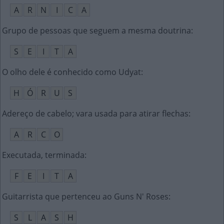
A
R
N
I
C
A
Grupo de pessoas que seguem a mesma doutrina
:
S
E
I
T
A
O olho dele é conhecido como Udyat
:
H
Ó
R
U
S
Adereço de cabelo; vara usada para atirar flechas
:
A
R
C
O
Executada, terminada
:
F
E
I
T
A
Guitarrista que pertenceu ao Guns N' Roses
:
S
L
A
S
H