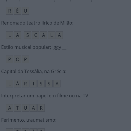
R
É
U
Renomado teatro lírico de Milão
:
L
A
S
C
A
L
A
Estilo musical popular; Iggy __
:
P
O
P
Capital da Tessália, na Grécia
:
L
Á
R
I
S
S
A
Interpretar um papel em filme ou na TV
:
A
T
U
A
R
Ferimento, traumatismo
: