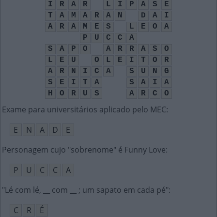
I
R
A
R
L
I
P
A
S
E
T
A
M
A
R
A
N
D
A
I
A
R
A
M
E
S
L
E
O
A
P
U
C
C
A
S
A
P
O
A
R
R
A
S
O
L
E
U
O
L
E
I
T
O
R
A
R
N
I
C
A
S
U
N
G
S
E
I
T
A
S
A
I
A
H
O
R
U
S
A
R
C
O
Exame para universitários aplicado pelo MEC
:
E
N
A
D
E
Personagem cujo "sobrenome" é Funny Love
:
P
U
C
C
A
"Lé com lé, __ com __ ; um sapato em cada pé"
:
C
R
É