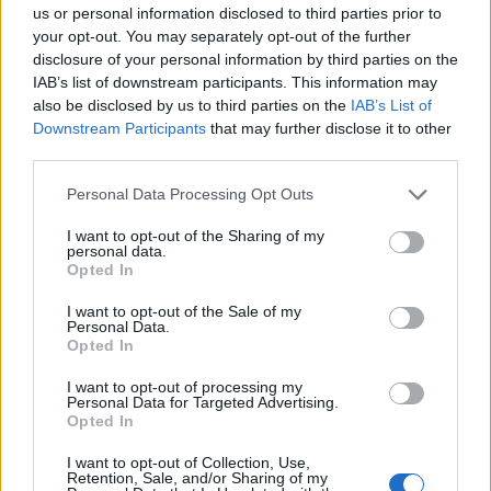
E
I
R
A
us or personal information disclosed to third parties prior to
your opt-out. You may separately opt-out of the further
Pode ser mini, midi ou longa
:
disclosure of your personal information by third parties on the
IAB’s list of downstream participants. This information may
S
A
I
A
also be disclosed by us to third parties on the
IAB’s List of
Downstream Participants
that may further disclose it to other
Personagem dos games que é um porco-espinho azul
:
third parties.
S
O
N
I
C
Personal Data Processing Opt Outs
A Lisa que é atriz e foi esposa de Jason Momoa
:
I want to opt-out of the Sharing of my
personal data.
Opted In
B
O
N
E
T
I want to opt-out of the Sale of my
Deixar louco de raiva
:
Personal Data.
Opted In
I
R
A
R
I want to opt-out of processing my
Personal Data for Targeted Advertising.
Enzima digestiva produzida pelo pâncreas
:
Opted In
L
Í
P
A
S
E
I want to opt-out of Collection, Use,
Retention, Sale, and/or Sharing of my