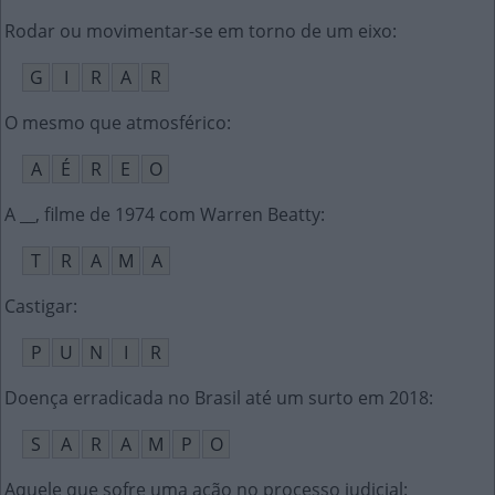
Rodar ou movimentar-se em torno de um eixo
:
G
I
R
A
R
O mesmo que atmosférico
:
A
É
R
E
O
A __, filme de 1974 com Warren Beatty
:
T
R
A
M
A
Castigar
:
P
U
N
I
R
Doença erradicada no Brasil até um surto em 2018
:
S
A
R
A
M
P
O
Aquele que sofre uma ação no processo judicial
: