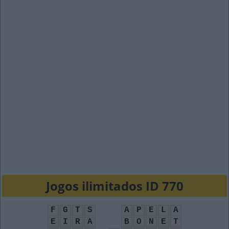
Jogos ilimitados ID 770
F
G
T
S
A
P
E
L
A
E
I
R
A
B
O
N
E
T