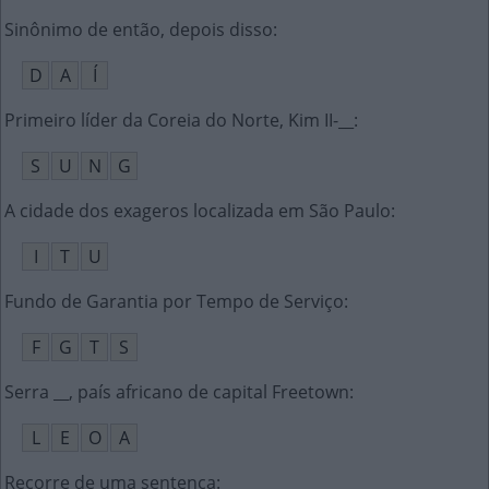
Sinônimo de então, depois disso
:
D
A
Í
Primeiro líder da Coreia do Norte, Kim II-__
:
S
U
N
G
A cidade dos exageros localizada em São Paulo
:
I
T
U
Fundo de Garantia por Tempo de Serviço
:
F
G
T
S
Serra __, país africano de capital Freetown
:
L
E
O
A
Recorre de uma sentença
: