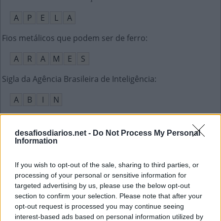
A
P
E
L
A
Fios metálicos que podem ser de ferro
:
A
R
A
M
E
S
Sigla da Agência Brasileira de Inteligência
:
A
B
I
N
A pessoa que não acredita num ser superior
:
desafiosdiarios.net -
Do Not Process My Personal
A
T
E
I
A
Information
As habitações que formam a taba
:
If you wish to opt-out of the sale, sharing to third parties, or
processing of your personal or sensitive information for
O
C
A
S
targeted advertising by us, please use the below opt-out
section to confirm your selection. Please note that after your
Sem __ nem beira, em situação de extrema pobreza
:
opt-out request is processed you may continue seeing
interest-based ads based on personal information utilized by