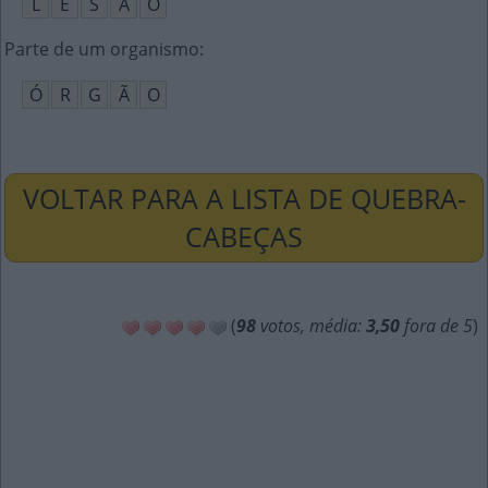
L
E
S
Ã
O
Parte de um organismo
:
Ó
R
G
Ã
O
VOLTAR PARA A LISTA DE QUEBRA-
CABEÇAS
(
98
votos, média:
3,50
fora de 5
)