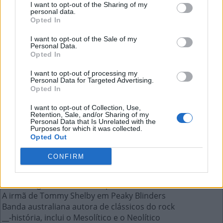
I want to opt-out of the Sharing of my
personal data.
Opted In
Maior prêmio da televisão
I want to opt-out of the Sale of my
americana (ing.)
Personal Data.
Opted In
A resposta a esta pergunta:
I want to opt-out of processing my
Personal Data for Targeted Advertising.
Opted In
E
M
M
Y
I want to opt-out of Collection, Use,
Retention, Sale, and/or Sharing of my
Personal Data that Is Unrelated with the
Mais respostas deste quebra-cabeça:
Purposes for which it was collected.
Opted Out
Sigla do órgão que avalia a educação no Brasil
Doaram, entregaram
CONFIRM
__ Back, famosa canção dos Beatles (ing.)
Passar bombril para limpar uma panela
Líder indígena da etnia Caiapó
A irmã de Tommy Shelby em Peaky Blinders
Banda australiana autora de clássicos do rock
__-história, inclui o Mesolítico e o Neolítico