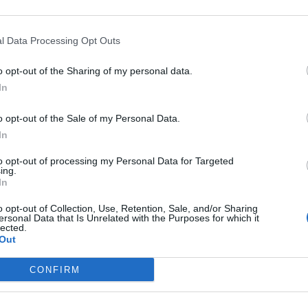
l Data Processing Opt Outs
o opt-out of the Sharing of my personal data.
In
bra-cabeça:
o opt-out of the Sale of my Personal Data.
ações do metrô do RJ
In
volume de chuvas
to opt-out of processing my Personal Data for Targeted
ing.
fica no Egito
In
o opt-out of Collection, Use, Retention, Sale, and/or Sharing
anção
ersonal Data that Is Unrelated with the Purposes for which it
lected.
Out
terrâneas
CONFIRM
nomado