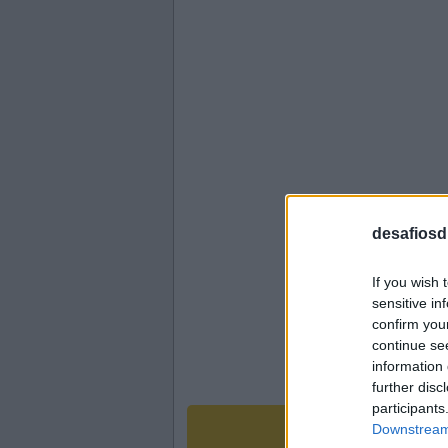
desafiosdi
If you wish 
sensitive in
confirm you
continue se
information 
further disc
participants
Downstream 