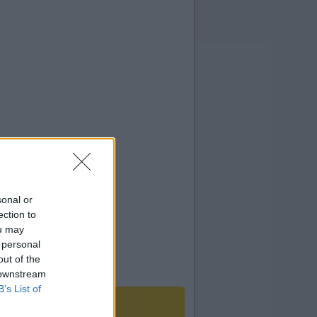
sonal or
ection to
ou may
 personal
out of the
 downstream
B’s List of