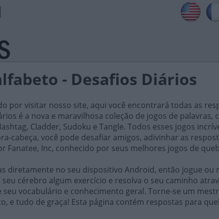
alfabeto - Desafios Diários
do por visitar nosso site, aqui você encontrará todas as res
iários é a nova e maravilhosa coleção de jogos de palavra
ashtag, Cladder, Sudoku e Tangle. Todos esses jogos incrív
ra-cabeça, você pode desafiar amigos, adivinhar as respost
or Fanatee, Inc, conhecido por seus melhores jogos de que
 diretamente no seu dispositivo Android, então jogue ou r
 seu cérebro algum exercício e resolva o seu caminho atrav
e seu vocabulário e conhecimento geral. Torne-se um mestr
o, e tudo de graça! Esta página contém respostas para que