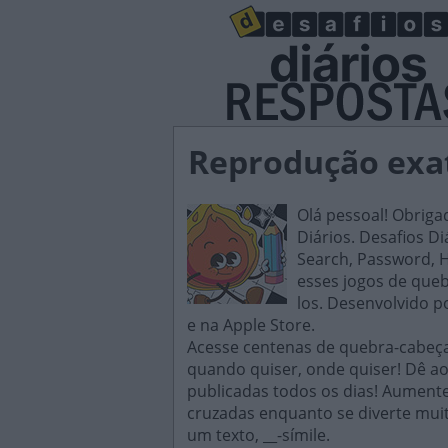
Reprodução exata
Olá pessoal! Obriga
Diários. Desafios D
Search, Password, H
esses jogos de queb
los. Desenvolvido p
e na Apple Store.
Acesse centenas de quebra-cabeças
quando quiser, onde quiser! Dê ao
publicadas todos os dias! Aument
cruzadas enquanto se diverte mui
um texto, __-símile.