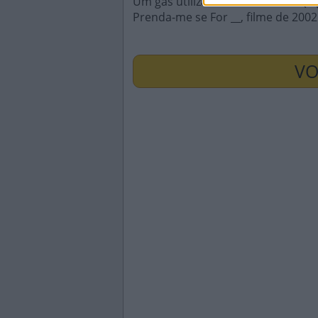
Um gás utilizado em luminosos (in
Prenda-me se For __, filme de 2002
VO