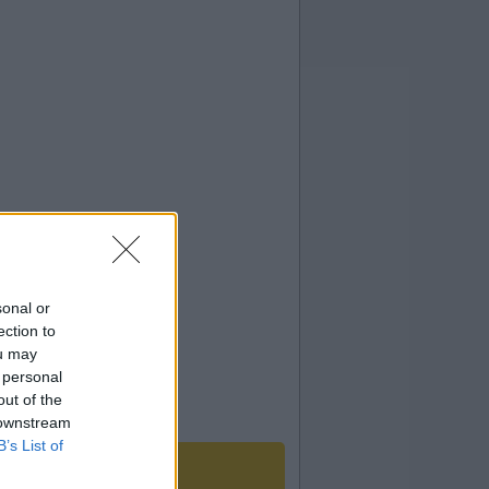
sonal or
ection to
ou may
 personal
out of the
 downstream
B’s List of
le