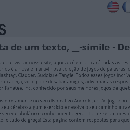
 de um texto, __-símile - De
do por visitar nosso site, aqui você encontrará todas as res
iários é a nova e maravilhosa coleção de jogos de palavra
ashtag, Cladder, Sudoku e Tangle. Todos esses jogos incrív
ra-cabeça, você pode desafiar amigos, adivinhar as respost
or Fanatee, Inc, conhecido por seus melhores jogos de que
 diretamente no seu dispositivo Android, então jogue ou r
 seu cérebro algum exercício e resolva o seu caminho atrav
e seu vocabulário e conhecimento geral. Torne-se um mestr
to, e tudo de graça! Esta página contém respostas para q