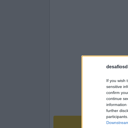
desafiosdi
If you wish 
sensitive in
confirm you
continue se
information 
further disc
participants
R
Downstream 