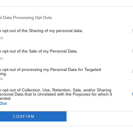
l Data Processing Opt Outs
o opt-out of the Sharing of my personal data.
In
bra-cabeça:
o opt-out of the Sale of my Personal Data.
In
 Você
to opt-out of processing my Personal Data for Targeted
ing.
panha
In
 Invisível
o opt-out of Collection, Use, Retention, Sale, and/or Sharing
ersonal Data that Is Unrelated with the Purposes for which it
lected.
Tao Te Ching
Out
aval brasileiro
na Bíblia
CONFIRM
seres
nceiro