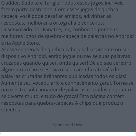
Cladder, Sudoku e Tangle. Todos esses jogos incríveis
fazem parte deste app. Com esses jogos de quebra-
cabeça, você pode desafiar amigos, adivinhar as
respostas, melhorar a ortografia e vencê-los.
Desenvolvido por Fanatee, Inc, conhecido por seus
melhores jogos de quebra-cabeça de palavras no Android
e na Apple Store.
Acesse centenas de quebra-cabeças diretamente no seu
dispositivo Android, então jogue ou revise suas palavras
cruzadas quando quiser, onde quiser! Dê ao seu cérebro
algum exercício e resolva o seu caminho através de
palavras cruzadas brilhantes publicadas todos os dias!
Aumente seu vocabulário e conhecimento geral. Torne-se
um mestre solucionador de palavras cruzadas enquanto
se diverte muito, e tudo de graça! Esta página contém
respostas para quebra-cabeças A chips que produz o
Cheetos.