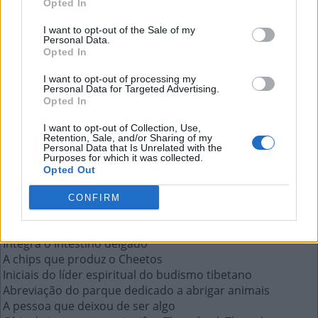
Opted In
A chips que produz o Cheetos
I want to opt-out of the Sale of my
Personal Data.
A resposta a esta pergunta:
Opted In
I want to opt-out of processing my
E
L
M
A
Personal Data for Targeted Advertising.
Opted In
Mais respostas deste quebra-cabeça:
I want to opt-out of Collection, Use,
Retention, Sale, and/or Sharing of my
Iniciais do astro dos filmes Missão Impossível
Personal Data that Is Unrelated with the
Purposes for which it was collected.
Sigla do aeroporto Santos Dumont, RJ
Opted Out
Sigla de Boletim de Ocorrência
Olha __ Está Falando, comédia com John Travolta
CONFIRM
Tabela usada para aprender operações matemáticas
Paralisação voluntária dos trabalhadores
Integra o intestino delgado
A chips que produz o Cheetos
Iniciais do líder espiritual do budismo tibetano
Abreviação do parque dedicado a abrigar animais
A pessoa que deixou de ser algo