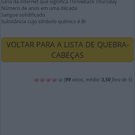
Gíria da internet que significa Throwback Thursday
Número de anos em uma década
Sangue solidificado
Substância cujo símbolo químico é Br
VOLTAR PARA A LISTA DE QUEBRA-
CABEÇAS
(
99
votos, média:
3,50
fora de 5
)