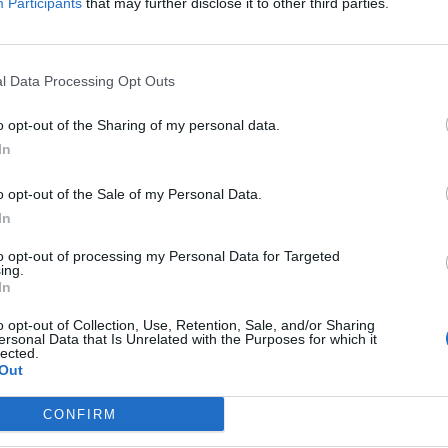
Participants
that may further disclose it to other third parties.
munidade dos Países de Língua Portu
l Data Processing Opt Outs
o opt-out of the Sharing of my personal data.
In
bra-cabeça:
o opt-out of the Sale of my Personal Data.
ua Portuguesa
In
__ (ing.)
to opt-out of processing my Personal Data for Targeted
ing.
In
 100 m²
o opt-out of Collection, Use, Retention, Sale, and/or Sharing
ersonal Data that Is Unrelated with the Purposes for which it
lected.
Out
pe (ing.)
CONFIRM