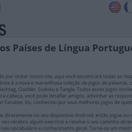
s Países de Língua Portugue
do por visitar nosso site, aqui você encontrará todas as res
iários é a nova e maravilhosa coleção de jogos de palavra
ashtag, Cladder, Sudoku e Tangle. Todos esses jogos incrív
ra-cabeça, você pode desafiar amigos, adivinhar as respost
or Fanatee, Inc, conhecido por seus melhores jogos de que
 diretamente no seu dispositivo Android, então jogue ou r
 seu cérebro algum exercício e resolva o seu caminho atrav
e seu vocabulário e conhecimento geral. Torne-se um mestr