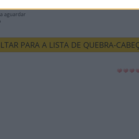
scendência
ra aguardar
o
LTAR PARA A LISTA DE QUEBRA-CABE