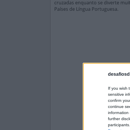
cruzadas enquanto se diverte mui
Países de Língua Portuguesa.
desafiosdi
If you wish 
sensitive in
confirm you
continue se
information 
further disc
participants