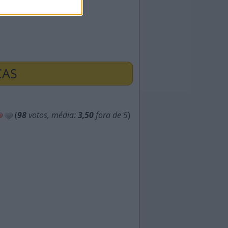
ÇAS
(
98
votos, média:
3,50
fora de 5
)