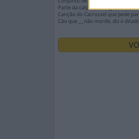
Conjunto de famílias de mesma a
Parte da calça que cinge a cintura
Canção do Carrossel que pede pa
Cão que __ não morde, diz o ditad
VO