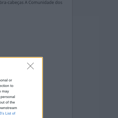
uebra-cabeças A Comunidade dos
sonal or
ection to
ou may
 personal
out of the
 downstream
B’s List of