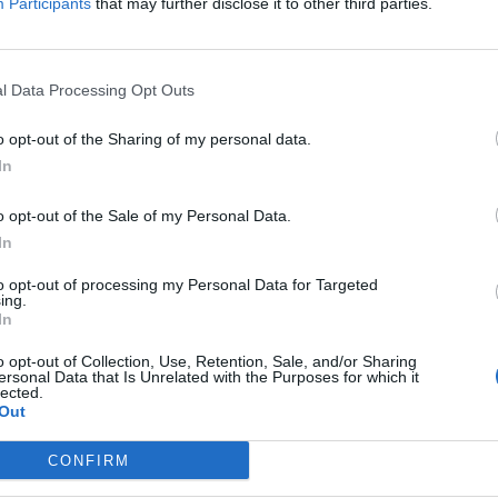
Participants
that may further disclose it to other third parties.
que supostamente puxa o trenó do Pa
l Data Processing Opt Outs
o opt-out of the Sharing of my personal data.
In
bra-cabeça:
o opt-out of the Sale of my Personal Data.
ina instrumentos
In
dentes
to opt-out of processing my Personal Data for Targeted
ing.
u mar
In
o, __ Gilberto
o opt-out of Collection, Use, Retention, Sale, and/or Sharing
milho estourados
ersonal Data that Is Unrelated with the Purposes for which it
lected.
 (fra.)
Out
do dia a dia
asil
CONFIRM
trenó do Papai Noel