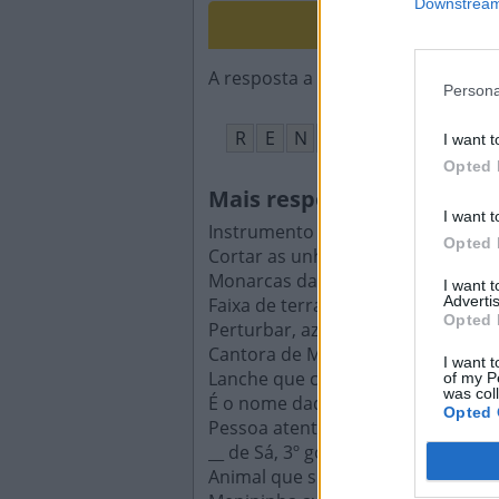
Downstream 
Animal 
A resposta a esta pergunta:
Persona
R
E
N
A
I want t
Opted 
Mais respostas deste que
I want t
Instrumento que dá uma nota e af
Opted 
Cortar as unhas com os próprios 
Monarcas da antiga Pérsia
I want 
Advertis
Faixa de terra que ladeia um rio o
Opted 
Perturbar, azucrinar
Cantora de MPB e ex-mulher de Joã
I want t
Lanche que consiste em grãos de 
of my P
was col
É o nome dado para o sul da França
Opted 
Pessoa atenta aos acontecimentos 
__ de Sá, 3º governador-geral do Br
Animal que supostamente puxa o 