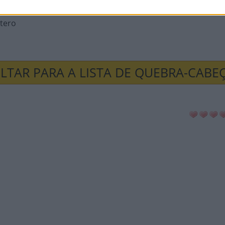
hos da Nickelodeon
u e Dudu
ptero
LTAR PARA A LISTA DE QUEBRA-CABE