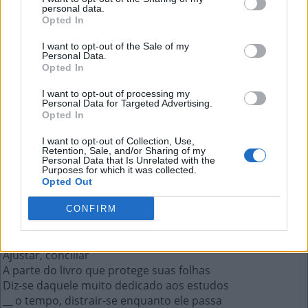
personal data.
Opted In
Buraco na terra para plantar
I want to opt-out of the Sale of my
Personal Data.
árvores ou flores
Opted In
I want to opt-out of processing my
A resposta a esta pergunta:
Personal Data for Targeted Advertising.
Opted In
C
O
V
A
I want to opt-out of Collection, Use,
Retention, Sale, and/or Sharing of my
Personal Data that Is Unrelated with the
Purposes for which it was collected.
Mais respostas deste quebra-cabeça:
Opted Out
No dito popular, "__ e vigiai"
Band-__, curativo adesivo (ing.)
CONFIRM
"__ num país tropical, abençoado por Deus"
Entidade máxima do futebol brasileiro
Ajustar, conciliar
A parte do livro que protege suas folhas
Diz-se daquele muito dedicado aos estudos
__ o tempo, distrair-se enquanto ele passa