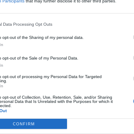
Participants
that may further disclose it to other third parties.
os chamados de station wagons em i
l Data Processing Opt Outs
o opt-out of the Sharing of my personal data.
In
bra-cabeça:
o opt-out of the Sale of my Personal Data.
In
Leão
aguchi (ing.)
to opt-out of processing my Personal Data for Targeted
ing.
l de 1995 a 2003
In
o ao ver a costa
o opt-out of Collection, Use, Retention, Sale, and/or Sharing
ns em inglês
ersonal Data that Is Unrelated with the Purposes for which it
lected.
unização
Out
oad, como Dakar
CONFIRM
u é ATH