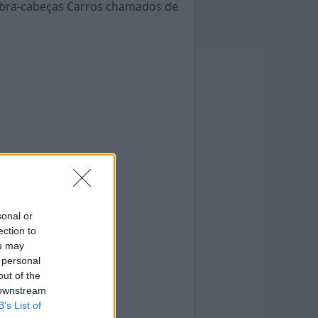
uebra-cabeças Carros chamados de
sonal or
ection to
ou may
 personal
out of the
 downstream
B’s List of