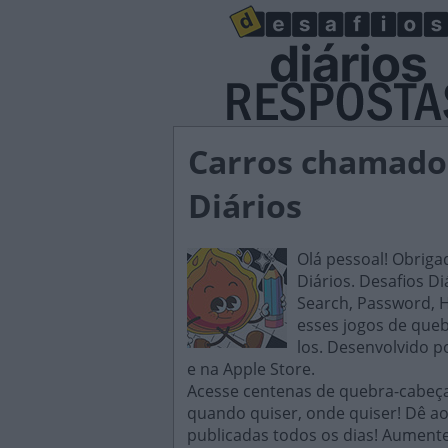
Carros chamados
Diários
Olá pessoal! Obriga
Diários. Desafios D
Search, Password, H
esses jogos de queb
los. Desenvolvido p
e na Apple Store.
Acesse centenas de quebra-cabeças
quando quiser, onde quiser! Dê ao
publicadas todos os dias! Aument