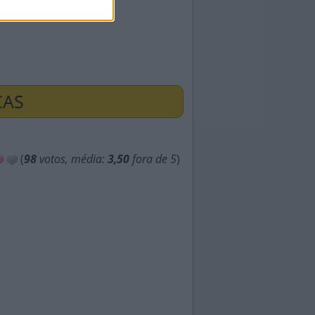
ÇAS
(
98
votos, média:
3,50
fora de 5
)