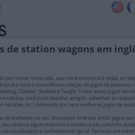
 de station wagons em inglê
do por visitar nosso site, aqui você encontrará todas as res
iários é a nova e maravilhosa coleção de jogos de palavra
ashtag, Cladder, Sudoku e Tangle. Todos esses jogos incrív
ra-cabeça, você pode desafiar amigos, adivinhar as respost
or Fanatee, Inc, conhecido por seus melhores jogos de que
 diretamente no seu dispositivo Android, então jogue ou r
 seu cérebro algum exercício e resolva o seu caminho atrav
e seu vocabulário e conhecimento geral. Torne-se um mestr