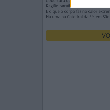
Cobertura de livros, cadernos, etc.
Região paraibana formada por 29 
É o que o corpo faz no calor extr
Há uma na Catedral da Sé, em São
VO