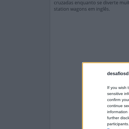
cruzadas enquanto se diverte mui
station wagons em inglês.
desafiosdi
If you wish 
sensitive in
confirm you
continue se
information 
further disc
participants