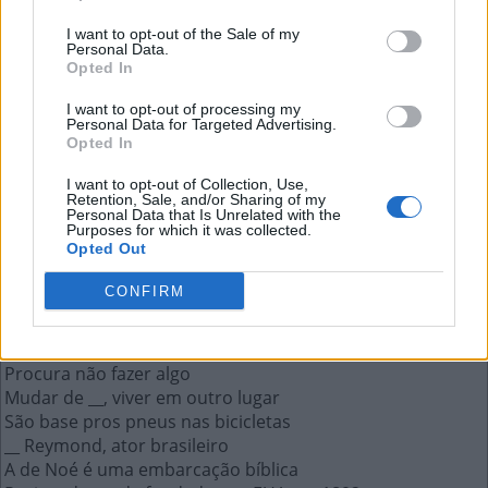
Como dizem, vale quanto __
I want to opt-out of the Sale of my
Personal Data.
Opted In
A resposta a esta pergunta:
I want to opt-out of processing my
Personal Data for Targeted Advertising.
P
E
S
A
Opted In
I want to opt-out of Collection, Use,
Mais respostas deste quebra-cabeça:
Retention, Sale, and/or Sharing of my
Personal Data that Is Unrelated with the
O ato de desmontar do cavalo
Purposes for which it was collected.
Opted Out
Fazê-lo é trabalhar a mais ou de noite
Textos como os de Fernando Pessoa e Paulo Leminski
CONFIRM
Sobrenome do jogador português Cristiano Ronaldo
São feitas para concorrer aos prêmios da loteria
Game __, fim ruim de um jogo de videogame (ing.)
Procura não fazer algo
Mudar de __, viver em outro lugar
São base pros pneus nas bicicletas
__ Reymond, ator brasileiro
A de Noé é uma embarcação bíblica