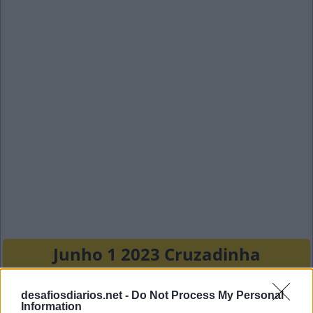
Junho 1 2023 Cruzadinha
S
A
C
R
O
desafiosdiarios.net -
Do Not Process My Personal
Information
C
L
O
U
D