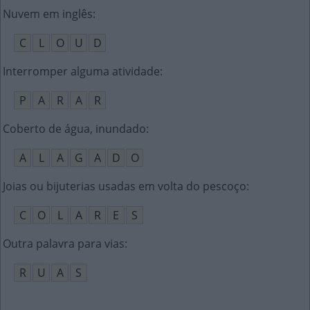
Nuvem em inglês
:
C
L
O
U
D
Interromper alguma atividade
:
P
A
R
A
R
Coberto de água, inundado
:
A
L
A
G
A
D
O
Joias ou bijuterias usadas em volta do pescoço
:
C
O
L
A
R
E
S
Outra palavra para vias
:
R
U
A
S