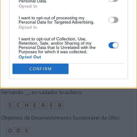
Personal Data.
S
A
C
R
O
Opted In
O John que codirigiu A Revolução dos Bichos
:
I want to opt-out of processing my
Personal Data for Targeted Advertising.
Opted In
H
A
L
A
S
I want to opt-out of Collection, Use,
Fazer algo às __, sem orientação
:
Retention, Sale, and/or Sharing of my
Personal Data that Is Unrelated with the
Purposes for which it was collected.
C
E
G
A
S
Opted Out
Couro escuro similar à camurça
:
CONFIRM
S
U
E
D
E
Fernando __, ex-nadador brasileiro
:
S
C
H
E
R
E
R
Objetivos de Desenvolvimento Sustentável da ONU
:
O
D
S