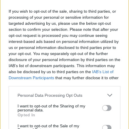
H
A
L
A
S
If you wish to opt-out of the sale, sharing to third parties, or
C
E
G
A
S
processing of your personal or sensitive information for
P
A
R
A
R
targeted advertising by us, please use the below opt-out
section to confirm your selection. Please note that after your
S
U
E
D
E
opt-out request is processed you may continue seeing
C
A
R
O
S
interest-based ads based on personal information utilized by
us or personal information disclosed to third parties prior to
Prenome do ator que fez Jorginho em Avenida Brasil
:
your opt-out. You may separately opt-out of the further
disclosure of your personal information by third parties on the
C
A
U
Ã
IAB’s list of downstream participants. This information may
Meus __ amigos, álbum de 1976 de Chico Buarque
also be disclosed by us to third parties on the
IAB’s List of
:
Downstream Participants
that may further disclose it to other
C
third parties.
A
R
O
S
Personal Data Processing Opt Outs
Partido político cujo símbolo é um peixe
:
I want to opt-out of the Sharing of my
P
S
C
personal data.
Opted In
Osso triangular na base da coluna vertebral
:
I want to opt-out of the Sale of my