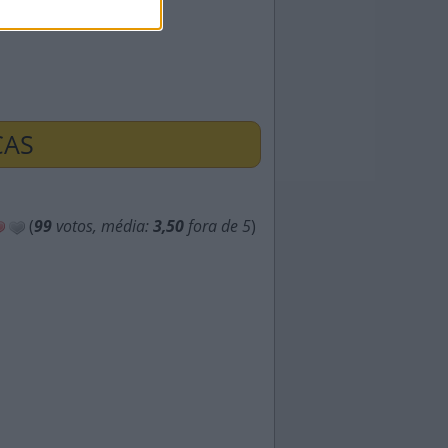
ÇAS
(
99
votos, média:
3,50
fora de 5
)