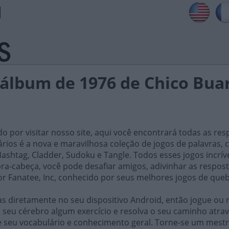
 álbum de 1976 de Chico Buar
do por visitar nosso site, aqui você encontrará todas as res
iários é a nova e maravilhosa coleção de jogos de palavra
ashtag, Cladder, Sudoku e Tangle. Todos esses jogos incrív
ra-cabeça, você pode desafiar amigos, adivinhar as respost
or Fanatee, Inc, conhecido por seus melhores jogos de que
 diretamente no seu dispositivo Android, então jogue ou r
 seu cérebro algum exercício e resolva o seu caminho atrav
e seu vocabulário e conhecimento geral. Torne-se um mestr