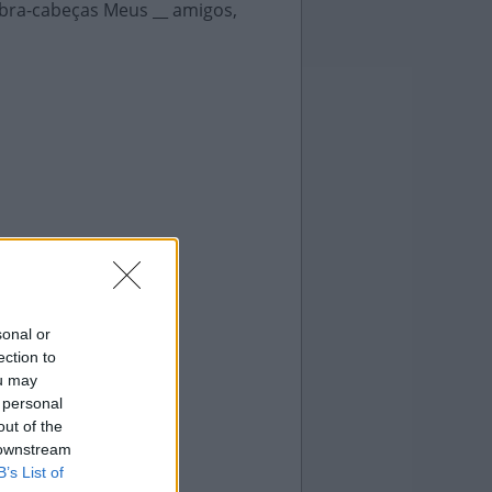
ebra-cabeças Meus __ amigos,
sonal or
ection to
ou may
 personal
out of the
 downstream
B’s List of