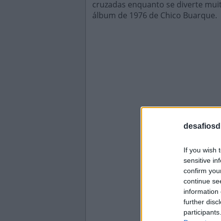
cruzadas enquanto se diverte muit
álbum de 1976 de Chico Buarque.
desafiosdi
If you wish 
sensitive in
confirm you
continue se
information 
further disc
participants