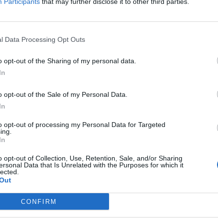
Participants
that may further disclose it to other third parties.
__ amigos, álbum de 1976 de Chico B
l Data Processing Opt Outs
o opt-out of the Sharing of my personal data.
In
bra-cabeça:
o opt-out of the Sale of my Personal Data.
In
 Ásia
nos anos 1980
to opt-out of processing my Personal Data for Targeted
ing.
humorístico da TV
In
oção
o opt-out of Collection, Use, Retention, Sale, and/or Sharing
de This City
ersonal Data that Is Unrelated with the Purposes for which it
lected.
Out
supostas bruxas
CONFIRM
 Chico Buarque