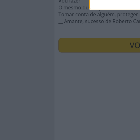
Vou fazer
O mesmo que nojo
Tomar conta de alguém, proteger
__ Amante, sucesso de Roberto Ca
VO