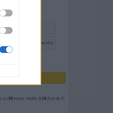
Sudoku
Palavra Secreta
ÇAS
(
98
votos, média:
3,50
fora de 5
)