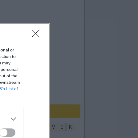
sonal or
ection to
ou may
 personal
out of the
 downstream
B’s List of
P
R
E
É
V
I
V
E
R
.