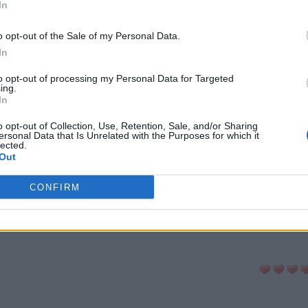
In
-cabeças:
o opt-out of the Sale of my Personal Data.
In
ni
Senha
Hashtag
to opt-out of processing my Personal Data for Targeted
ing.
In
a Palavras
Anygram
Conectado
o opt-out of Collection, Use, Retention, Sale, and/or Sharing
ersonal Data that Is Unrelated with the Purposes for which it
lected.
Out
avra Secreta
Criptograma
Cladder
CONFIRM
LTAR PARA A LISTA DE QUEBRA-CABE