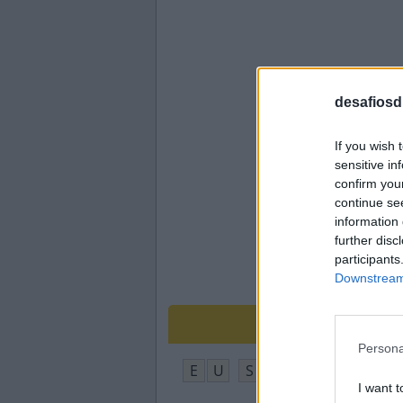
desafiosdi
If you wish 
sensitive in
confirm you
continue se
information 
further disc
participants
Downstream 
Persona
E
U
S
E
I
Q
U
E
I want t