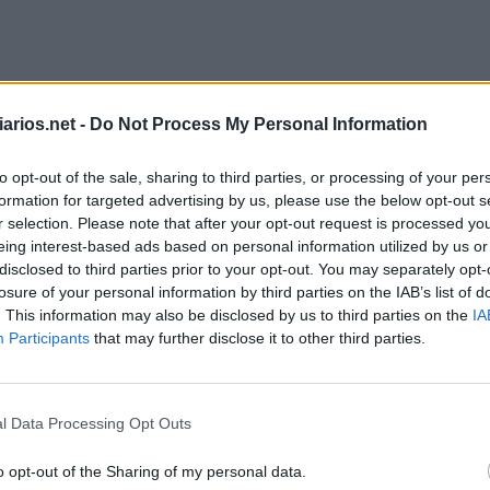
arios.net -
Do Not Process My Personal Information
to opt-out of the sale, sharing to third parties, or processing of your per
formation for targeted advertising by us, please use the below opt-out s
r selection. Please note that after your opt-out request is processed y
eing interest-based ads based on personal information utilized by us or
disclosed to third parties prior to your opt-out. You may separately opt-
losure of your personal information by third parties on the IAB’s list of
. This information may also be disclosed by us to third parties on the
IA
Participants
that may further disclose it to other third parties.
Criptograma Outubro 1 2025
l Data Processing Opt Outs
N
Ã
O
M
O
R
R
E
R
,
N
E
M
S
E
M
o opt-out of the Sharing of my personal data.