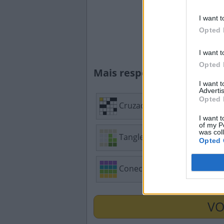
I want t
Opted 
I want t
Opted 
Mais respostas de quebra
I want 
Advertis
Opted 
Cruzadinha
Mi
I want t
of my P
was col
Tangle
Caç
Opted 
Conectado
Pal
VO