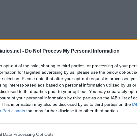
arios.net -
Do Not Process My Personal Information
to opt-out of the sale, sharing to third parties, or processing of your per
formation for targeted advertising by us, please use the below opt-out s
r selection. Please note that after your opt-out request is processed y
eing interest-based ads based on personal information utilized by us or
disclosed to third parties prior to your opt-out. You may separately opt-
losure of your personal information by third parties on the IAB’s list of
. This information may also be disclosed by us to third parties on the
IA
Anygram Setembro 1 2025
Participants
that may further disclose it to other third parties.
L
Á
N
E
L
A
L
I
E
G
I
E
E
l Data Processing Opt Outs