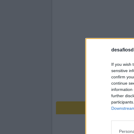
desafiosdi
If you wish 
sensitive in
confirm you
continue se
information 
further disc
participants
Downstream 
Persona