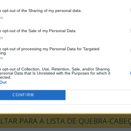
I
I
G
E
N
I
A
L
o opt-out of the Sharing of my personal data.
G
E
L
A
A
In
A
o opt-out of the Sale of my Personal Data.
In
-cabeças:
to opt-out of processing my Personal Data for Targeted
ing.
In
ni
Senha
Hashtag
o opt-out of Collection, Use, Retention, Sale, and/or Sharing
ersonal Data that Is Unrelated with the Purposes for which it
lected.
a Palavras
Anygram
Conectado
Out
CONFIRM
avra Secreta
Criptograma
Cladder
LTAR PARA A LISTA DE QUEBRA-CABE