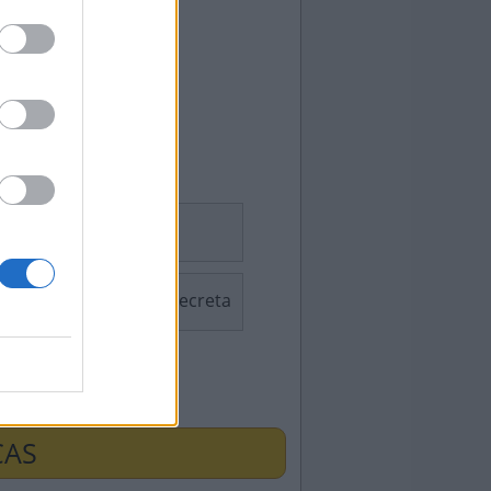
Sudoku
Palavra Secreta
ÇAS