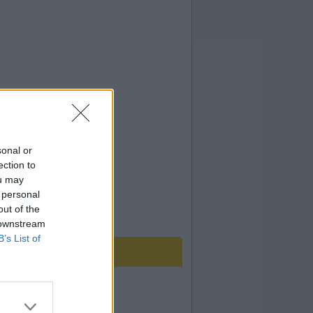
sonal or
ection to
ou may
 personal
out of the
 downstream
B’s List of