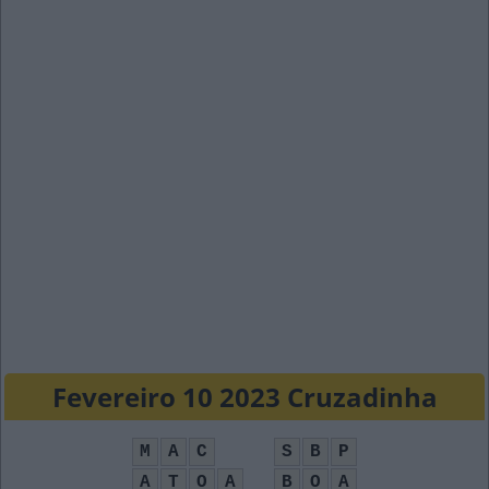
Fevereiro 10 2023 Cruzadinha
M
A
C
S
B
P
A
T
O
A
B
O
A