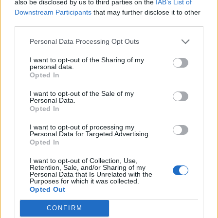
also be disclosed by us to third parties on the
IAB’s List of
Downstream Participants
that may further disclose it to other
S
Ó
third parties.
Sigla da Agência Nacional de Energia Elétrica
:
Personal Data Processing Opt Outs
A
N
E
E
L
I want to opt-out of the Sharing of my
personal data.
Opted In
Canal de TV criado por Silvio Santos
:
I want to opt-out of the Sale of my
S
B
T
Personal Data.
Opted In
Verde, vermelho, branco, amarelo são exemplos
:
I want to opt-out of processing my
Personal Data for Targeted Advertising.
C
O
R
E
S
Opted In
Como os ingleses dizem sal
:
I want to opt-out of Collection, Use,
Retention, Sale, and/or Sharing of my
Personal Data that Is Unrelated with the
S
A
L
T
Purposes for which it was collected.
Opted Out
Grande parte, __ parte das pessoas
:
CONFIRM