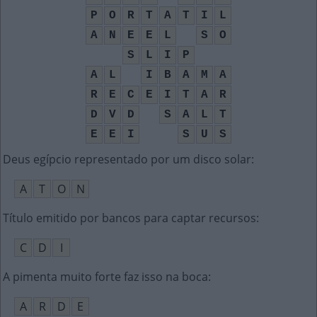
P
O
R
T
A
T
I
L
A
N
E
E
L
S
O
S
L
I
P
A
L
I
B
A
M
A
R
E
C
E
I
T
A
R
D
V
D
S
A
L
T
E
E
I
S
U
S
Deus egípcio representado por um disco solar
:
A
T
O
N
Título emitido por bancos para captar recursos
:
C
D
I
A pimenta muito forte faz isso na boca
:
A
R
D
E