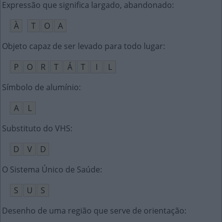
Expressão que significa largado, abandonado
:
À
T
O
A
Objeto capaz de ser levado para todo lugar
:
P
O
R
T
Á
T
I
L
Símbolo de alumínio
:
A
L
Substituto do VHS
:
D
V
D
O Sistema Único de Saúde
:
S
U
S
Desenho de uma região que serve de orientação
: