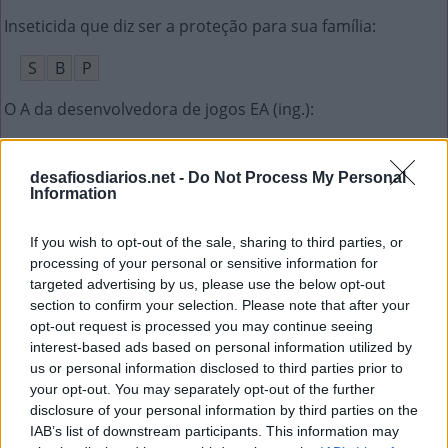
Inseticida que diz ser a proteção para sua família
:
S
B
P
O A da desenvolvedora de jogos EA (ing.)
:
A
R
T
S
desafiosdiarios.net -
Do Not Process My Personal
Nome dado aos pés dos animais
:
Information
P
A
T
A
S
If you wish to opt-out of the sale, sharing to third parties, or
processing of your personal or sensitive information for
Sigla da Estação Espacial Internacional
:
targeted advertising by us, please use the below opt-out
section to confirm your selection. Please note that after your
E
E
I
opt-out request is processed you may continue seeing
interest-based ads based on personal information utilized by
Instituto Brasileiro do Meio Ambiente
:
us or personal information disclosed to third parties prior to
your opt-out. You may separately opt-out of the further
I
B
A
M
A
disclosure of your personal information by third parties on the
IAB’s list of downstream participants. This information may
Ficar __ de boa, tranquilo
: