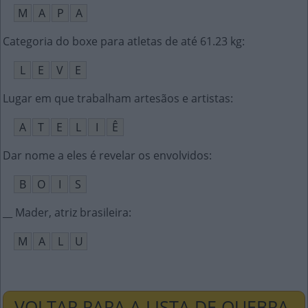
M
A
P
A
Categoria do boxe para atletas de até 61.23 kg
:
L
E
V
E
Lugar em que trabalham artesãos e artistas
:
A
T
E
L
I
Ê
Dar nome a eles é revelar os envolvidos
:
B
O
I
S
__ Mader, atriz brasileira
:
M
A
L
U
VOLTAR PARA A LISTA DE QUEBRA-