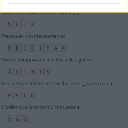
B
O
A
Modelo de cueca sem perneira (ing.)
:
S
L
I
P
Prescrever um medicamento
:
R
E
C
E
I
T
A
R
Podem comprovar a inocência de alguém
:
Á
L
I
B
I
S
Pau santo, também conhecido como __ santo (esp.)
:
P
A
L
O
O Miller que já namorou com Ariana
:
M
A
C