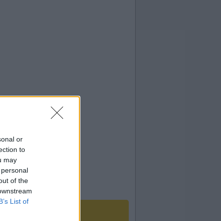
sonal or
ection to
ou may
 personal
out of the
 downstream
B’s List of