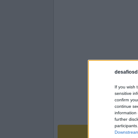
desafiosdi
If you wish 
sensitive in
confirm you
continue se
information 
further disc
participants
Downstream 