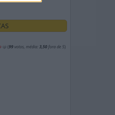
ÇAS
(
99
votos, média:
3,50
fora de 5
)