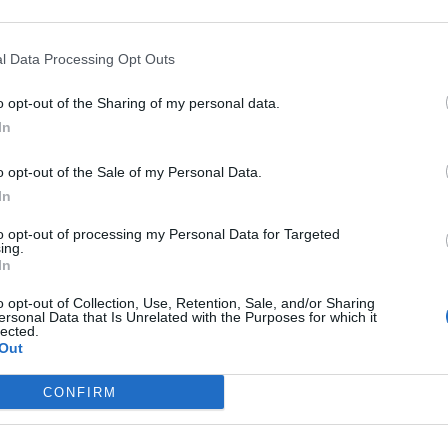
l Data Processing Opt Outs
o opt-out of the Sharing of my personal data.
In
bra-cabeça:
 disco solar
o opt-out of the Sale of my Personal Data.
ptar recursos
In
boca
ara sua família
to opt-out of processing my Personal Data for Targeted
ing.
(ing.)
In
onal
o opt-out of Collection, Use, Retention, Sale, and/or Sharing
nte
ersonal Data that Is Unrelated with the Purposes for which it
lected.
Out
a Elétrica
os
CONFIRM
 são exemplos