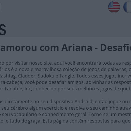
namorou com Ariana - Desafi
do por visitar nosso site, aqui você encontrará todas as res
iários é a nova e maravilhosa coleção de jogos de palavra
ashtag, Cladder, Sudoku e Tangle. Todos esses jogos incrív
ra-cabeça, você pode desafiar amigos, adivinhar as respost
or Fanatee, Inc, conhecido por seus melhores jogos de que
 diretamente no seu dispositivo Android, então jogue ou r
 seu cérebro algum exercício e resolva o seu caminho atrav
e seu vocabulário e conhecimento geral. Torne-se um mestr
o, e tudo de graça! Esta página contém respostas para queb