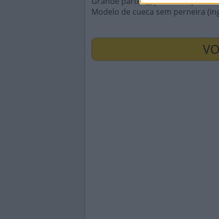
Grande parte, __ parte das pessoa
Modelo de cueca sem perneira (ing
VO