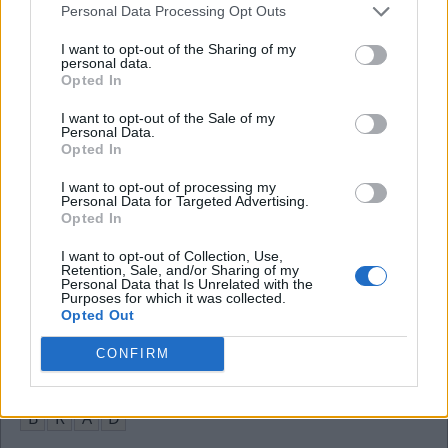
R
O
L
L
Personal Data Processing Opt Outs
Agora é que são __, o problema começa
:
I want to opt-out of the Sharing of my
personal data.
Opted In
E
L
A
S
I want to opt-out of the Sale of my
Esposa de Boninho do BBB
:
Personal Data.
Opted In
A
N
A
F
U
R
T
A
D
O
I want to opt-out of processing my
Personal Data for Targeted Advertising.
Inferior; diz-se do jovem de até 17 anos
:
Opted In
M
E
N
O
R
I want to opt-out of Collection, Use,
Retention, Sale, and/or Sharing of my
Personal Data that Is Unrelated with the
A pessoa grata sempre se demonstra assim
:
Purposes for which it was collected.
Opted Out
A
G
R
A
D
E
C
I
D
A
CONFIRM
O Garrett que dublou Gil em Procurando Nemo
:
B
R
A
D