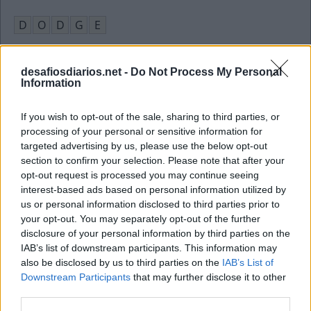
D
O
D
G
E
Jogo de cartas usado em previsões do futuro (fra.)
:
desafiosdiarios.net -
Do Not Process My Personal
T
A
R
O
T
Information
Substância usada para fertilizar terra
:
If you wish to opt-out of the sale, sharing to third parties, or
processing of your personal or sensitive information for
A
D
U
B
O
targeted advertising by us, please use the below opt-out
section to confirm your selection. Please note that after your
"Quem tem medo do lobo __"
:
opt-out request is processed you may continue seeing
interest-based ads based on personal information utilized by
M
A
U
us or personal information disclosed to third parties prior to
your opt-out. You may separately opt-out of the further
Em inglês é to eat
:
disclosure of your personal information by third parties on the
IAB’s list of downstream participants. This information may
C
O
M
E
R
also be disclosed by us to third parties on the
IAB’s List of
Downstream Participants
that may further disclose it to other
Rock and __, gênero musical de Elvis (ing.)
:
third parties.