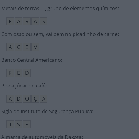
Metais de terras __, grupo de elementos químicos
:
R
A
R
A
S
Com osso ou sem, vai bem no picadinho de carne
:
A
C
É
M
Banco Central Americano
:
F
E
D
Põe açúcar no café
:
A
D
O
Ç
A
Sigla do Instituto de Segurança Pública
:
I
S
P
A marca de automóveis da Dakota
: