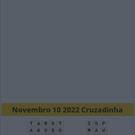
Novembro 10 2022 Cruzadinha
T
A
R
O
T
I
S
P
A
D
U
B
O
M
A
U