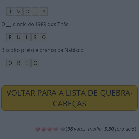
Í
M
O
L
A
O __, single de 1989 dos Titãs
:
P
U
L
S
O
Biscoito preto e branco da Nabisco
:
O
R
E
O
VOLTAR PARA A LISTA DE QUEBRA-
CABEÇAS
(
98
votos, média:
3,50
fora de 5
)