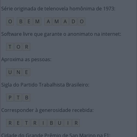
Série originada de telenovela homônima de 1973
:
O
B
E
M
A
M
A
D
O
Software livre que garante o anonimato na internet
:
T
O
R
Aproxima as pessoas
:
U
N
E
Sigla do Partido Trabalhista Brasileiro
:
P
T
B
Corresponder à generosidade recebida
:
R
E
T
R
I
B
U
I
R
Cidade do Grande Prêmio de San Marino na F1
: