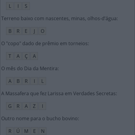
L
I
S
Terreno baixo com nascentes, minas, olhos-d’água
:
B
R
E
J
O
O "copo" dado de prêmio em torneios
:
T
A
Ç
A
O mês do Dia da Mentira
:
A
B
R
I
L
A Massafera que fez Larissa em Verdades Secretas
:
G
R
A
Z
I
Outro nome para o bucho bovino
:
R
Ú
M
E
N