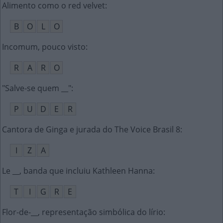
Alimento como o red velvet
:
B
O
L
O
Incomum, pouco visto
:
R
A
R
O
"Salve-se quem __"
:
P
U
D
E
R
Cantora de Ginga e jurada do The Voice Brasil 8
:
I
Z
A
Le __, banda que incluiu Kathleen Hanna
:
T
I
G
R
E
Flor-de-__, representação simbólica do lírio
: