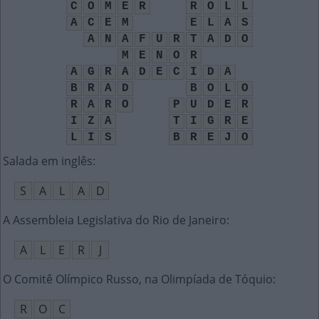
C
O
M
E
R
R
O
L
L
A
C
E
M
E
L
A
S
A
N
A
F
U
R
T
A
D
O
M
E
N
O
R
A
G
R
A
D
E
C
I
D
A
B
R
A
D
B
O
L
O
R
A
R
O
P
U
D
E
R
I
Z
A
T
I
G
R
E
L
I
S
B
R
E
J
O
Salada em inglês
:
S
A
L
A
D
A Assembleia Legislativa do Rio de Janeiro
:
A
L
E
R
J
O Comitê Olímpico Russo, na Olimpíada de Tóquio
:
R
O
C