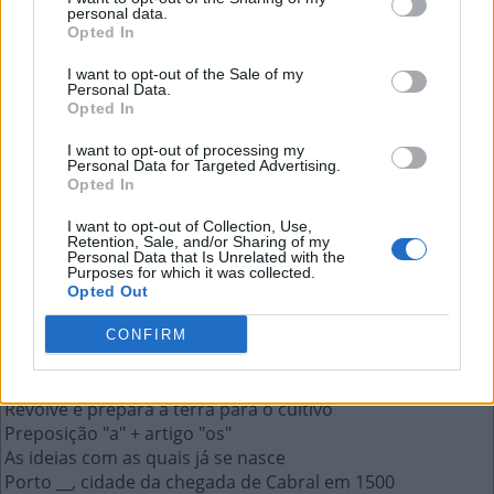
personal data.
Opted In
Metais de terras __, grupo de
I want to opt-out of the Sale of my
Personal Data.
elementos químicos
Opted In
I want to opt-out of processing my
A resposta a esta pergunta:
Personal Data for Targeted Advertising.
Opted In
R
A
R
A
S
I want to opt-out of Collection, Use,
Retention, Sale, and/or Sharing of my
Personal Data that Is Unrelated with the
Purposes for which it was collected.
Mais respostas deste quebra-cabeça:
Opted Out
Arroz, no Português de Cabo Verde
Oficina de fabricação de azeite
CONFIRM
Podem ser evasê, lápis, godê etc.
São deixadas ao pisar
Revolve e prepara a terra para o cultivo
Preposição "a" + artigo "os"
As ideias com as quais já se nasce
Porto __, cidade da chegada de Cabral em 1500