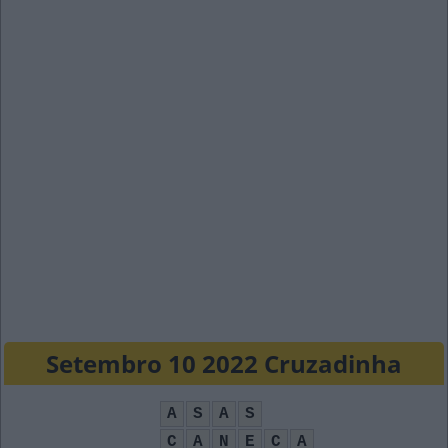
Setembro 10 2022 Cruzadinha
A
S
A
S
C
A
N
E
C
A