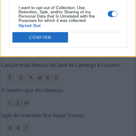
A
S
A
S
I want to opt-out of Collection, Use,
Retention, Sale, and/or Sharing of my
Sigla da Organização dos Estados Americanos
:
Personal Data that Is Unrelated with the
Purposes for which it was collected.
Opted Out
O
E
A
CONFIRM
Quadro do Programa do Jô, No Fundo da __
:
C
A
N
E
C
A
Canção mais famosa de Zezé de Camargo e Luciano
:
É
O
A
M
O
R
O mesmo que dez dezenas
:
C
E
M
Sigla do chamado Bus Rapid Transit
:
B
R
T