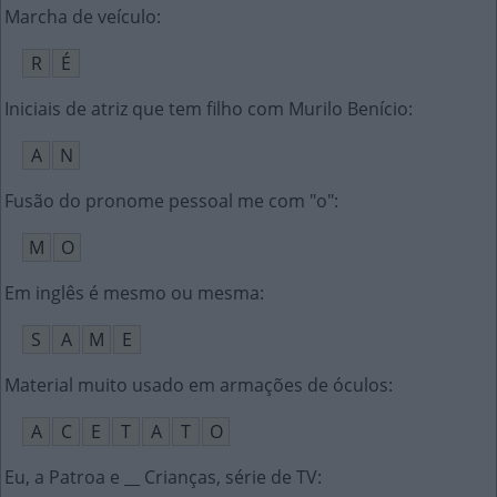
Marcha de veículo
:
R
É
Iniciais de atriz que tem filho com Murilo Benício
:
A
N
Fusão do pronome pessoal me com "o"
:
M
O
Em inglês é mesmo ou mesma
:
S
A
M
E
Material muito usado em armações de óculos
:
A
C
E
T
A
T
O
Eu, a Patroa e __ Crianças, série de TV
: