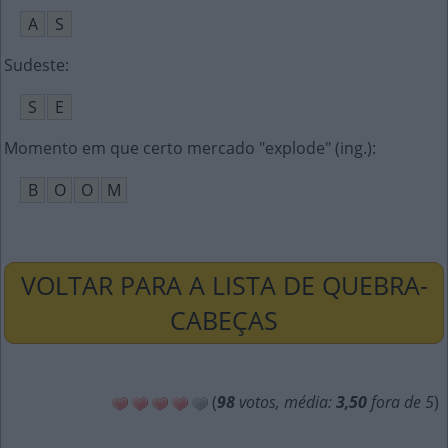
A
S
Sudeste
:
S
E
Momento em que certo mercado "explode" (ing.)
:
B
O
O
M
VOLTAR PARA A LISTA DE QUEBRA-
CABEÇAS
(
98
votos, média:
3,50
fora de 5
)