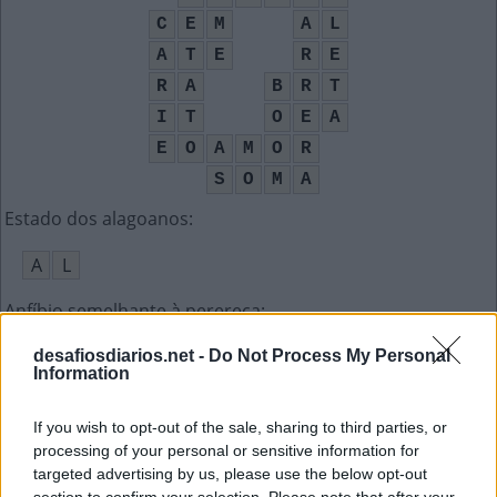
C
E
M
A
L
A
T
E
R
E
R
A
B
R
T
I
T
O
E
A
E
O
A
M
O
R
S
O
M
A
Estado dos alagoanos
:
A
L
Anfíbio semelhante à perereca
:
R
Ã
desafiosdiarios.net -
Do Not Process My Personal
Information
O nome da asinha do avião
:
If you wish to opt-out of the sale, sharing to third parties, or
A
L
E
T
A
processing of your personal or sensitive information for
targeted advertising by us, please use the below opt-out
Problema dental atrelado ao consumo de açúcar
: