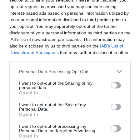
section to confirm your selection. Please note that after your
opt-out request is processed you may continue seeing
C
Á
R
I
E
interest-based ads based on personal information utilized by
us or personal information disclosed to third parties prior to
Empresa austríaca de óculos de sol esportivos
:
your opt-out. You may separately opt-out of the further
disclosure of your personal information by third parties on the
C
A
R
R
E
R
A
IAB’s list of downstream participants. This information may
also be disclosed by us to third parties on the
IAB’s List of
Outra palavra para adiciona
:
Downstream Participants
that may further disclose it to other
third parties.
S
O
M
A
Personal Data Processing Opt Outs
Preposição indicativa de limite
:
I want to opt-out of the Sharing of my
personal data.
A
T
É
Opted In
Sigla do país sede da Ferrero Rocher
:
I want to opt-out of the Sale of my
Personal Data.
Opted In
I
T
I want to opt-out of processing my
__ da Liberdade, filme de Alan Parker de 1984
:
Personal Data for Targeted Advertising.
Opted In