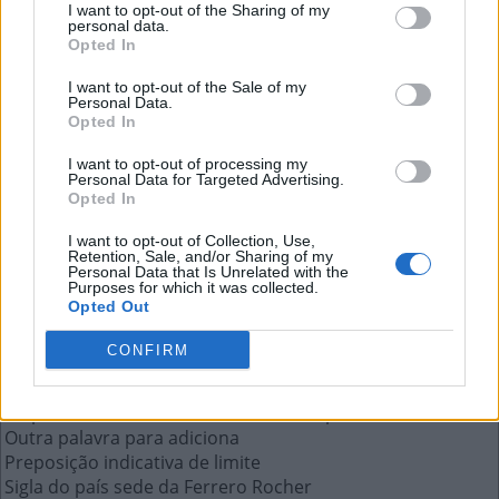
I want to opt-out of the Sharing of my
personal data.
Opted In
Sigla da Organização dos Estados
I want to opt-out of the Sale of my
Americanos
Personal Data.
Opted In
A resposta a esta pergunta:
I want to opt-out of processing my
Personal Data for Targeted Advertising.
Opted In
O
E
A
I want to opt-out of Collection, Use,
Retention, Sale, and/or Sharing of my
Personal Data that Is Unrelated with the
Mais respostas deste quebra-cabeça:
Purposes for which it was collected.
Opted Out
Estado dos alagoanos
Anfíbio semelhante à perereca
CONFIRM
O nome da asinha do avião
Problema dental atrelado ao consumo de açúcar
Empresa austríaca de óculos de sol esportivos
Outra palavra para adiciona
Preposição indicativa de limite
Sigla do país sede da Ferrero Rocher