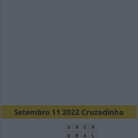
Setembro 11 2022 Cruzadinha
S
A
C
A
U
R
A
L