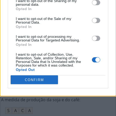
I want to opt-out of the Sharing of my
A
L
C
A
T
R
A
personal data.
Opted In
Unidade de Terapia Intensiva
:
I want to opt-out of the Sale of my
Personal Data.
U
T
I
Opted In
Rio na fronteira entre a Europa e a Ásia
:
I want to opt-out of processing my
Personal Data for Targeted Advertising.
Opted In
U
R
A
L
I want to opt-out of Collection, Use,
O maior continente do mundo em extensão
:
Retention, Sale, and/or Sharing of my
Personal Data that Is Unrelated with the
Purposes for which it was collected.
Á
S
I
A
Opted Out
Desconhecer, não ter o saber sobre algo
:
CONFIRM
I
G
N
O
R
A
R
A medida de produção da soja e do café
:
S
A
C
A