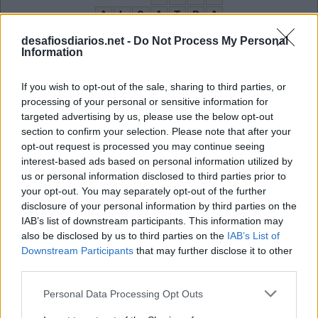
A
L
C
A
T
R
A
M
A
Y
U
T
I
desafiosdiarios.net -
Do Not Process My Personal
Information
I
G
N
O
R
A
R
G
O
D
E
If you wish to opt-out of the sale, sharing to third parties, or
A
S
I
A
processing of your personal or sensitive information for
targeted advertising by us, please use the below opt-out
É o que o corpo faz no calor extremo
:
section to confirm your selection. Please note that after your
opt-out request is processed you may continue seeing
S
U
A
interest-based ads based on personal information utilized by
us or personal information disclosed to third parties prior to
Sigla da Organização dos Estados Americanos
:
your opt-out. You may separately opt-out of the further
disclosure of your personal information by third parties on the
O
E
A
IAB’s list of downstream participants. This information may
Louisa __ Alcott, autora do livro Mulherzinhas
also be disclosed by us to third parties on the
IAB’s List of
:
Downstream Participants
that may further disclose it to other
M
third parties.
A
Y
Personal Data Processing Opt Outs
Corte de carne da parte traseira do animal
: