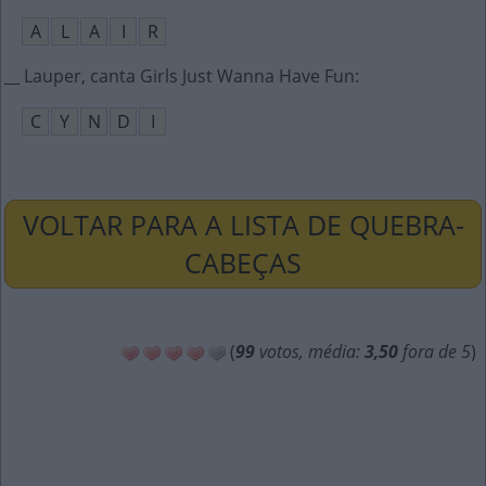
A
L
A
I
R
__ Lauper, canta Girls Just Wanna Have Fun
:
C
Y
N
D
I
VOLTAR PARA A LISTA DE QUEBRA-
CABEÇAS
(
99
votos, média:
3,50
fora de 5
)