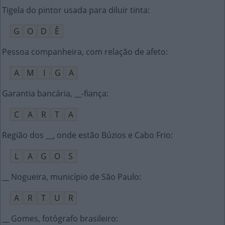
Tigela do pintor usada para diluir tinta
:
G
O
D
Ê
Pessoa companheira, com relação de afeto
:
A
M
I
G
A
Garantia bancária, __-fiança
:
C
A
R
T
A
Região dos __, onde estão Búzios e Cabo Frio
:
L
A
G
O
S
__ Nogueira, município de São Paulo
:
A
R
T
U
R
__ Gomes, fotógrafo brasileiro
: