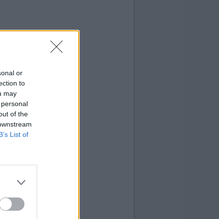
sonal or
ection to
ou may
 personal
out of the
 downstream
B’s List of