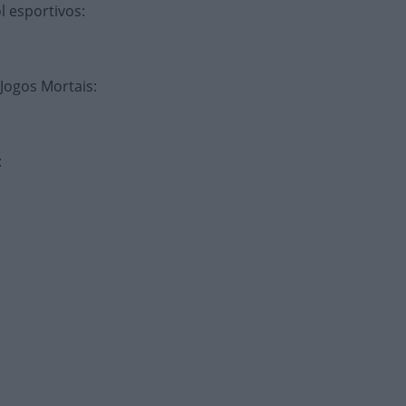
l esportivos
:
 Jogos Mortais
:
: