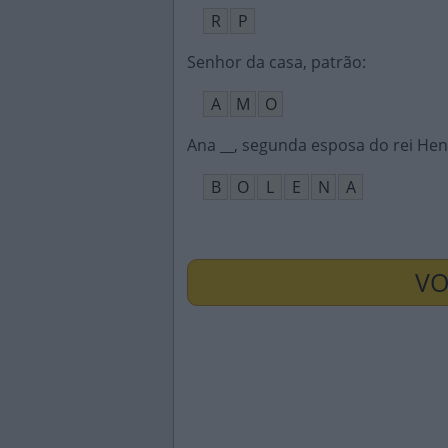
R
P
Senhor da casa, patrão
:
A
M
O
Ana __, segunda esposa do rei Henr
B
O
L
E
N
A
VO