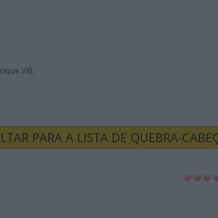
ique VIII
:
LTAR PARA A LISTA DE QUEBRA-CABE