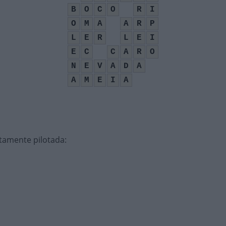
B
O
C
O
R
I
O
M
A
A
R
P
L
E
R
L
E
I
E
C
C
A
R
O
N
E
V
A
D
A
A
M
E
I
A
tamente pilotada
: