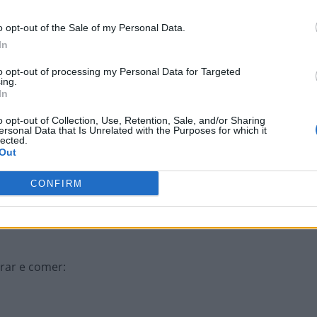
o opt-out of the Sale of my Personal Data.
idade de Las Vegas
:
In
to opt-out of processing my Personal Data for Targeted
ing.
ia
:
In
o opt-out of Collection, Use, Retention, Sale, and/or Sharing
ersonal Data that Is Unrelated with the Purposes for which it
lected.
Out
CONFIRM
e
:
urar e comer
: