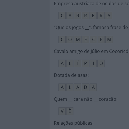
Empresa austríaca de óculos de so
C
A
R
R
E
R
A
"Que os jogos __", famosa frase de
C
O
M
E
C
E
M
Cavalo amigo de Júlio em Cocoricó
A
L
Í
P
I
O
Dotada de asas
:
A
L
A
D
A
Quem __ cara não __ coração
:
V
Ê
Relações públicas
: