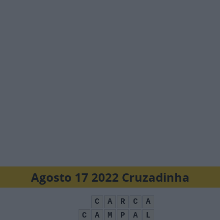
Agosto 17 2022 Cruzadinha
C
A
R
C
A
C
A
M
P
A
L