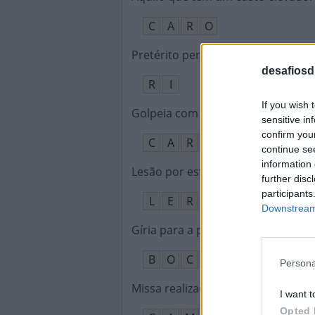
C
A
R
O
Pretérito perfeito verbo rir, 1ª p.s.
:
desafiosdi
R
I
If you wish 
Golpeia com violência
:
sensitive in
confirm you
C
A
R
C
A
continue se
information 
Lesão por esforço repetitivo
:
further disc
participants
L
E
R
Downstream 
Gíria para a pessoa boba, infantil
:
B
O
C
Ó
Persona
Missa realizada ao ar livre em alt
I want t
Opted 