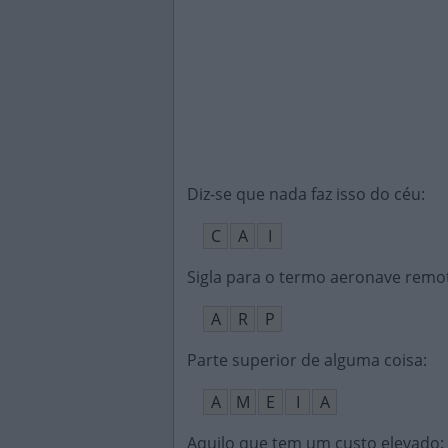
Diz-se que nada faz isso do céu
:
C
A
I
Sigla para o termo aeronave remo
A
R
P
Parte superior de alguma coisa
:
A
M
E
I
A
Aquilo que tem um custo elevado
: