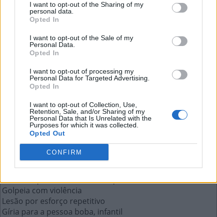
I want to opt-out of the Sharing of my
personal data.
Opted In
Estado americano em que fica a
I want to opt-out of the Sale of my
cidade de Las Vegas
Personal Data.
Opted In
A resposta a esta pergunta:
I want to opt-out of processing my
Personal Data for Targeted Advertising.
Opted In
N
E
V
A
D
A
I want to opt-out of Collection, Use,
Retention, Sale, and/or Sharing of my
Personal Data that Is Unrelated with the
Mais respostas deste quebra-cabeça:
Purposes for which it was collected.
Opted Out
Diz-se que nada faz isso do céu
Sigla para o termo aeronave remotamente pilotada
CONFIRM
Parte superior de alguma coisa
Aquilo que tem um custo elevado
Pretérito perfeito verbo rir, 1ª p.s.
Golpeia com violência
Lesão por esforço repetitivo
Gíria para a pessoa boba, infantil