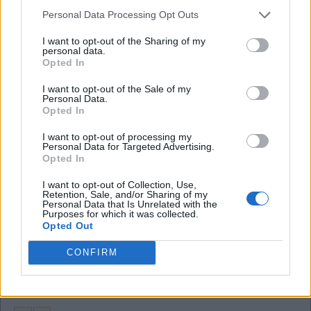
Personal Data Processing Opt Outs
U
S
O
I want to opt-out of the Sharing of my
personal data.
Vice-Presidente
:
Opted In
V
P
I want to opt-out of the Sale of my
Personal Data.
Opted In
A Erykah que já fez canção para o DJ J Dilla
:
I want to opt-out of processing my
B
A
D
U
Personal Data for Targeted Advertising.
Opted In
Aquele que tem filhos
:
I want to opt-out of Collection, Use,
Retention, Sale, and/or Sharing of my
P
A
I
Personal Data that Is Unrelated with the
Purposes for which it was collected.
Opted Out
Verbo presente na bandeira da Paraíba
:
CONFIRM
N
E
G
O
Iniciais do Rei do Pop
: