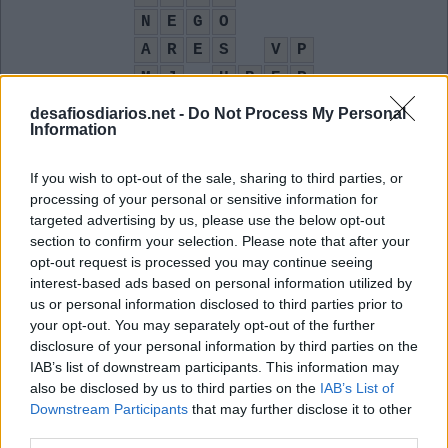
N
E
G
O
A
R
E
S
V
P
M
J
U
B
E
R
G
A
Z
E
desafiosdiarios.net -
Do Not Process My Personal
Information
O
D
E
S
U
S
O
If you wish to opt-out of the sale, sharing to third parties, or
A Assembleia Legislativa do Rio de Janeiro
:
processing of your personal or sensitive information for
targeted advertising by us, please use the below opt-out
A
L
E
R
J
section to confirm your selection. Please note that after your
opt-out request is processed you may continue seeing
O mesmo que aurora, amanhecer
:
interest-based ads based on personal information utilized by
us or personal information disclosed to third parties prior to
A
L
B
A
your opt-out. You may separately opt-out of the further
disclosure of your personal information by third parties on the
Mudar de __, viver em outro lugar
:
IAB’s list of downstream participants. This information may
also be disclosed by us to third parties on the
IAB’s List of
A
R
E
S
Downstream Participants
that may further disclose it to other
third parties.
Emprego, utilização
: