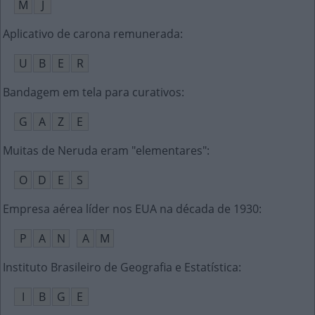
M
J
Aplicativo de carona remunerada
:
U
B
E
R
Bandagem em tela para curativos
:
G
A
Z
E
Muitas de Neruda eram "elementares"
:
O
D
E
S
Empresa aérea líder nos EUA na década de 1930
:
P
A
N
A
M
Instituto Brasileiro de Geografia e Estatística
:
I
B
G
E