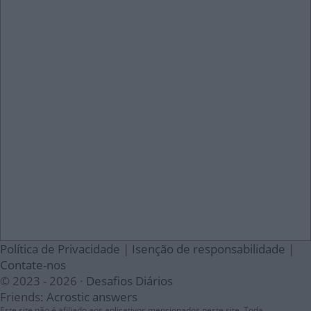
Política de Privacidade
|
Isenção de responsabilidade
|
Contate-nos
© 2023 - 2026 ·
Desafios Diários
Friends:
Acrostic answers
Este site não é afiliado aos aplicativos mencionados neste site. Toda