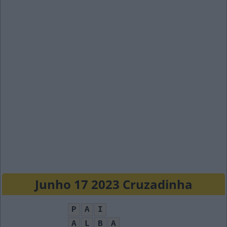
Junho 17 2023 Cruzadinha
P
A
I
A
L
B
A