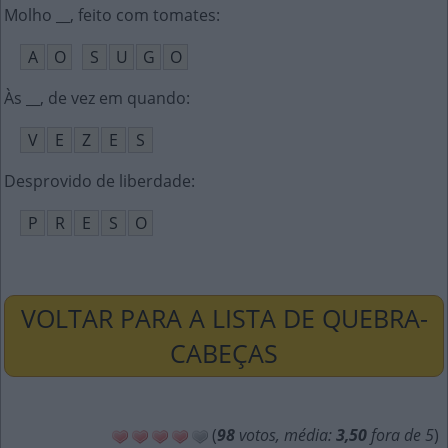
Molho __, feito com tomates
:
A
O
S
U
G
O
Às __, de vez em quando
:
V
E
Z
E
S
Desprovido de liberdade
:
P
R
E
S
O
VOLTAR PARA A LISTA DE QUEBRA-
CABEÇAS
(
98
votos, média:
3,50
fora de 5
)