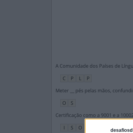
A Comunidade dos Países de Líng
C
P
L
P
Meter __ pés pelas mãos, confundir
O
S
Certificação como a 9001 e a 1000
I
S
O
desafiosdi