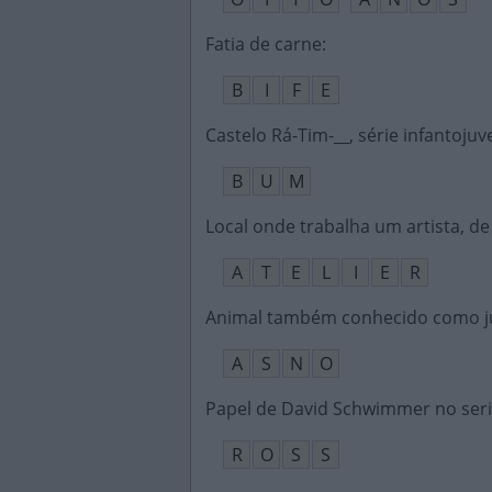
Fatia de carne
:
B
I
F
E
Castelo Rá-Tim-__, série infantojuv
B
U
M
Local onde trabalha um artista, de 
A
T
E
L
I
E
R
Animal também conhecido como j
A
S
N
O
Papel de David Schwimmer no seri
R
O
S
S