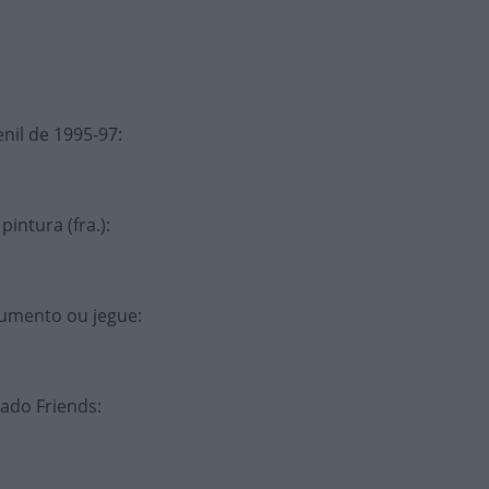
enil de 1995-97
:
pintura (fra.)
:
umento ou jegue
:
ado Friends
: