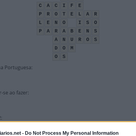
C
A
C
I
F
E
P
R
O
T
E
L
A
R
L
E
N
O
I
S
O
P
A
R
A
B
E
N
S
A
N
U
R
O
S
D
O
M
O
S
ua Portuguesa
:
-se ao fazer
:
2
:
arios.net -
Do Not Process My Personal Information