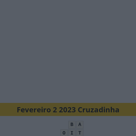
Fevereiro 2 2023 Cruzadinha
B
A
O
I
T