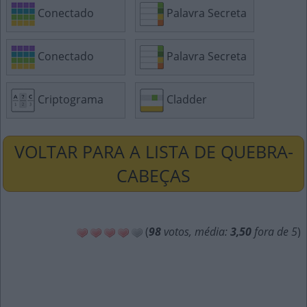
Conectado
Palavra Secreta
Conectado
Palavra Secreta
Criptograma
Cladder
VOLTAR PARA A LISTA DE QUEBRA-
CABEÇAS
(
98
votos, média:
3,50
fora de 5
)