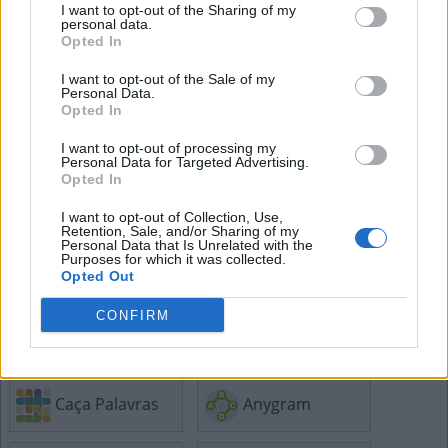
I want to opt-out of the Sharing of my
L
O
personal data.
Opted In
S
O
N
S
O
S
A
I want to opt-out of the Sale of my
Personal Data.
Opted In
Mais respostas de quebra-cabeças:
I want to opt-out of processing my
Personal Data for Targeted Advertising.
Opted In
Cruzadinha
Mini
I want to opt-out of Collection, Use,
Retention, Sale, and/or Sharing of my
Personal Data that Is Unrelated with the
Purposes for which it was collected.
Senha
Hashtag
Opted Out
CONFIRM
Sudoku
Tangle
Caça Palavras
Anygram