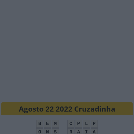
Agosto 22 2022 Cruzadinha
B
E
M
C
P
L
P
O
N
S
R
A
I
A