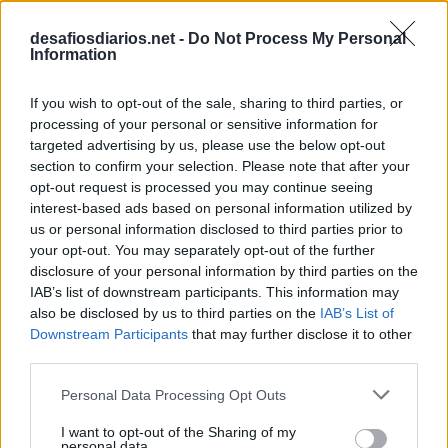
U
S
desafiosdiarios.net -
Do Not Process My Personal
Information
A mãe de Baby de A Família Dinossauro
:
If you wish to opt-out of the sale, sharing to third parties, or
F
R
A
N
processing of your personal or sensitive information for
targeted advertising by us, please use the below opt-out
Fugir dela é amarelar
:
section to confirm your selection. Please note that after your
opt-out request is processed you may continue seeing
R
A
I
A
interest-based ads based on personal information utilized by
us or personal information disclosed to third parties prior to
Diz-se de quem não sabe ou sabe pouco sobre algo
:
your opt-out. You may separately opt-out of the further
disclosure of your personal information by third parties on the
L
E
I
G
O
IAB’s list of downstream participants. This information may
also be disclosed by us to third parties on the
IAB’s List of
O que se diz ao terminar as cartas no Buraco
:
Downstream Participants
that may further disclose it to other
third parties.
B
A
T
I
Personal Data Processing Opt Outs
Cidades como São Paulo são este tipo de selva
:
I want to opt-out of the Sharing of my
personal data.