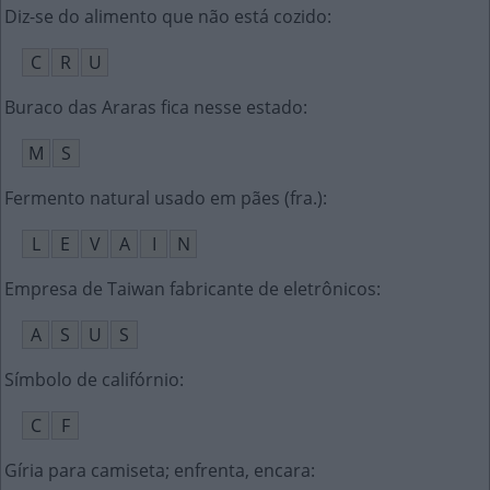
Diz-se do alimento que não está cozido
:
C
R
U
Buraco das Araras fica nesse estado
:
M
S
Fermento natural usado em pães (fra.)
:
L
E
V
A
I
N
Empresa de Taiwan fabricante de eletrônicos
:
A
S
U
S
Símbolo de califórnio
:
C
F
Gíria para camiseta; enfrenta, encara
: