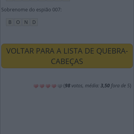
Sobrenome do espião 007
:
B
O
N
D
VOLTAR PARA A LISTA DE QUEBRA-
CABEÇAS
(
98
votos, média:
3,50
fora de 5
)