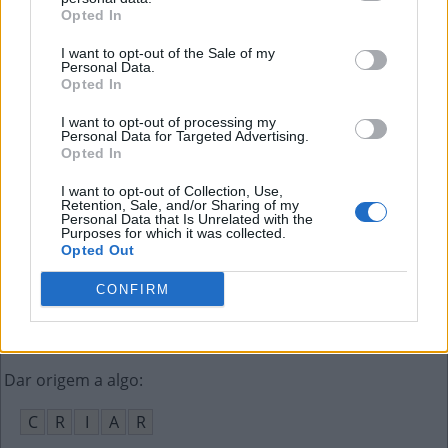
D
E
P
E
D
R
A
Opted In
Bando de aves em voo
:
I want to opt-out of the Sale of my
Personal Data.
Opted In
R
E
V
O
A
D
A
I want to opt-out of processing my
Admiradores de um artista
:
Personal Data for Targeted Advertising.
Opted In
F
Ã
S
I want to opt-out of Collection, Use,
Retention, Sale, and/or Sharing of my
Acolhido com agrado, __-vindo
:
Personal Data that Is Unrelated with the
Purposes for which it was collected.
Opted Out
B
E
M
CONFIRM
Nota do tradutor
:
N
T
Dar origem a algo
:
C
R
I
A
R