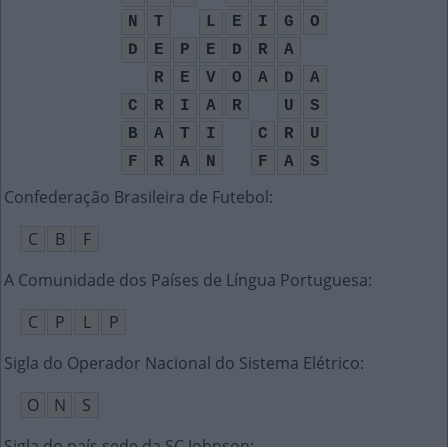
N
T
L
E
I
G
O
D
E
P
E
D
R
A
R
E
V
O
A
D
A
C
R
I
A
R
U
S
B
A
T
I
C
R
U
F
R
A
N
F
A
S
Confederação Brasileira de Futebol
:
C
B
F
A Comunidade dos Países de Língua Portuguesa
:
C
P
L
P
Sigla do Operador Nacional do Sistema Elétrico
:
O
N
S
Sigla do país sede da SC Johnson
: