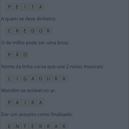
P
E
I
T
A
A quem se deve dinheiro
:
C
R
E
D
O
R
O de milho pode ser uma broa
:
P
Ã
O
Nome da linha curva que une 2 notas musicais
:
L
I
G
A
D
U
R
A
Mantêm-se estável no ar
:
P
A
I
R
A
Dar um assunto como finalizado
:
E
N
T
E
R
R
A
R