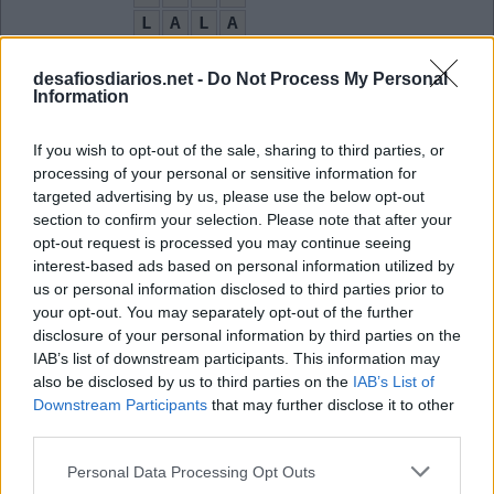
L
A
L
A
A
P
A
R
I
C
A
O
desafiosdiarios.net -
Do Not Process My Personal
C
A
D
I
L
L
A
C
Information
H
O
R
A
A
N
O
S
If you wish to opt-out of the sale, sharing to third parties, or
processing of your personal or sensitive information for
S
E
N
O
targeted advertising by us, please use the below opt-out
Salada em inglês
:
section to confirm your selection. Please note that after your
opt-out request is processed you may continue seeing
S
A
L
A
D
interest-based ads based on personal information utilized by
us or personal information disclosed to third parties prior to
Linha de desktops da Apple
:
your opt-out. You may separately opt-out of the further
disclosure of your personal information by third parties on the
I
M
A
C
IAB’s list of downstream participants. This information may
also be disclosed by us to third parties on the
IAB’s List of
__ Land, filme que concorreu ao Oscar em 2017
:
Downstream Participants
that may further disclose it to other
third parties.
L
A
L
A
Personal Data Processing Opt Outs
Sigla do Banco da Amazônia
: