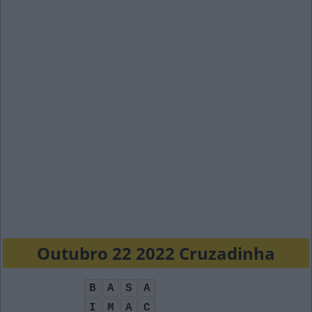
Outubro 22 2022 Cruzadinha
B
A
S
A
I
M
A
C