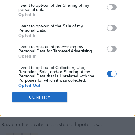
I want to opt-out of the Sharing of my
personal data.
B
A
S
A
Opted In
Manifestação visível de um ser sobrenatural
:
I want to opt-out of the Sale of my
Personal Data.
Opted In
A
P
A
R
I
Ç
Ã
O
I want to opt-out of processing my
Icônica marca americana de carros de luxo
:
Personal Data for Targeted Advertising.
Opted In
C
A
D
I
L
L
A
C
I want to opt-out of Collection, Use,
Retention, Sale, and/or Sharing of my
De última __, sem planejamento
:
Personal Data that Is Unrelated with the
Purposes for which it was collected.
Opted Out
H
O
R
A
CONFIRM
Um milênio possui mil deles
:
A
N
O
S
Razão entre o cateto oposto e a hipotenusa
: