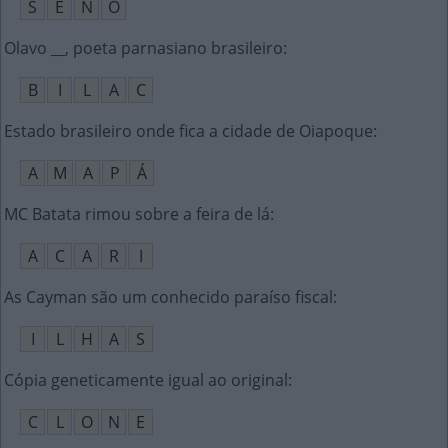
S
E
N
O
Olavo __, poeta parnasiano brasileiro
:
B
I
L
A
C
Estado brasileiro onde fica a cidade de Oiapoque
:
A
M
A
P
Á
MC Batata rimou sobre a feira de lá
:
A
C
A
R
I
As Cayman são um conhecido paraíso fiscal
:
I
L
H
A
S
Cópia geneticamente igual ao original
:
C
L
O
N
E