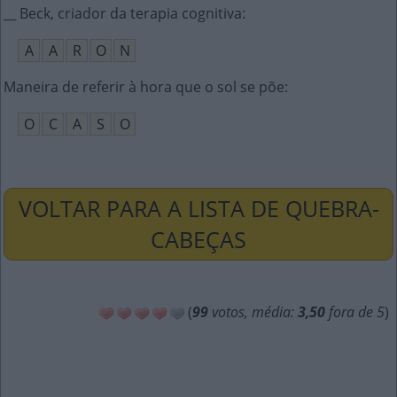
__ Beck, criador da terapia cognitiva
:
A
A
R
O
N
Maneira de referir à hora que o sol se põe
:
O
C
A
S
O
VOLTAR PARA A LISTA DE QUEBRA-
CABEÇAS
(
99
votos, média:
3,50
fora de 5
)