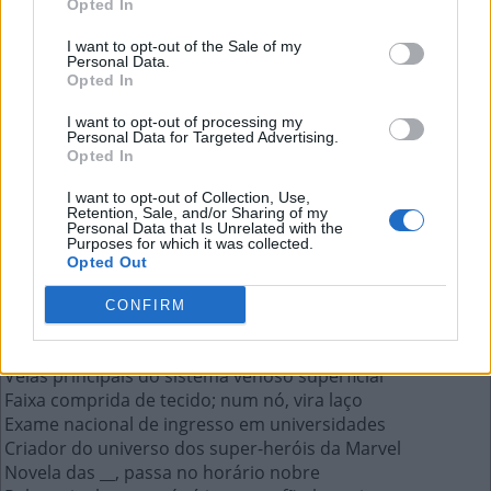
Opted In
Linha de desktops da Apple
I want to opt-out of the Sale of my
Personal Data.
A resposta a esta pergunta:
Opted In
I want to opt-out of processing my
I
M
A
C
Personal Data for Targeted Advertising.
Opted In
Mais respostas deste quebra-cabeça:
I want to opt-out of Collection, Use,
Retention, Sale, and/or Sharing of my
"Se" em inglês
Personal Data that Is Unrelated with the
Purposes for which it was collected.
__, dos, tres, canta Ricky Martin em Maria
Opted Out
Televisor
Parte da calça onde se coloca o cinto
CONFIRM
É desse ingrediente que vem a palavra salário
Linha de desktops da Apple
Veias principais do sistema venoso superficial
Faixa comprida de tecido; num nó, vira laço
Exame nacional de ingresso em universidades
Criador do universo dos super-heróis da Marvel
Novela das __, passa no horário nobre