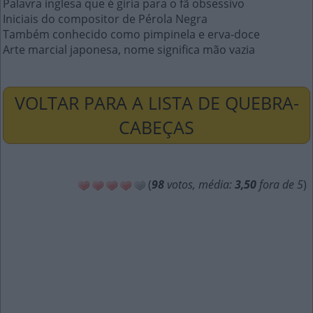
Palavra inglesa que é gíria para o fã obsessivo
Iniciais do compositor de Pérola Negra
Também conhecido como pimpinela e erva-doce
Arte marcial japonesa, nome significa mão vazia
VOLTAR PARA A LISTA DE QUEBRA-
CABEÇAS
(
98
votos, média:
3,50
fora de 5
)