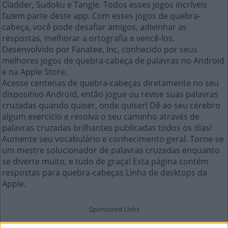
Cladder, Sudoku e Tangle. Todos esses jogos incríveis
fazem parte deste app. Com esses jogos de quebra-
cabeça, você pode desafiar amigos, adivinhar as
respostas, melhorar a ortografia e vencê-los.
Desenvolvido por Fanatee, Inc, conhecido por seus
melhores jogos de quebra-cabeça de palavras no Android
e na Apple Store.
Acesse centenas de quebra-cabeças diretamente no seu
dispositivo Android, então jogue ou revise suas palavras
cruzadas quando quiser, onde quiser! Dê ao seu cérebro
algum exercício e resolva o seu caminho através de
palavras cruzadas brilhantes publicadas todos os dias!
Aumente seu vocabulário e conhecimento geral. Torne-se
um mestre solucionador de palavras cruzadas enquanto
se diverte muito, e tudo de graça! Esta página contém
respostas para quebra-cabeças Linha de desktops da
Apple.