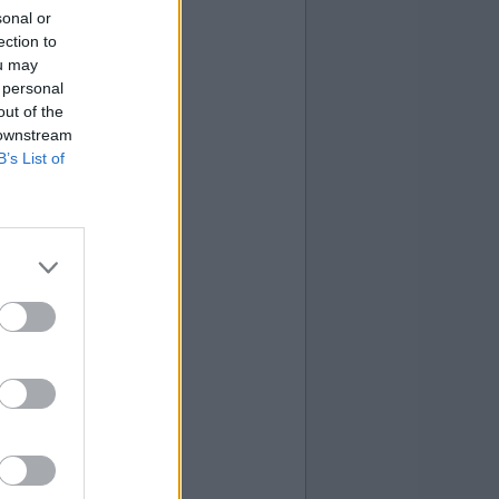
sonal or
ection to
ou may
 personal
out of the
 downstream
B’s List of