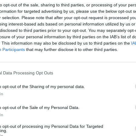
to opt-out of the sale, sharing to third parties, or processing of your per
C
A
I
R
formation for targeted advertising by us, please use the below opt-out s
O
D
O
R
r selection. Please note that after your opt-out request is processed y
O
X
E
eing interest-based ads based on personal information utilized by us or
disclosed to third parties prior to your opt-out. You may separately opt-
losure of your personal information by third parties on the IAB’s list of
. This information may also be disclosed by us to third parties on the
IA
Participants
that may further disclose it to other third parties.
 o solo
:
l Data Processing Opt Outs
ia
:
o opt-out of the Sharing of my personal data.
In
o opt-out of the Sale of my Personal Data.
In
to opt-out of processing my Personal Data for Targeted
ing.
to
:
In