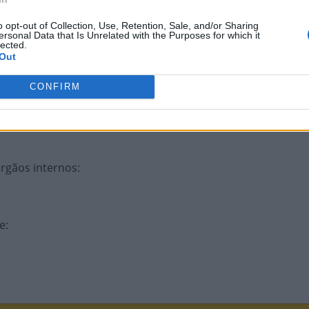
o opt-out of Collection, Use, Retention, Sale, and/or Sharing
ersonal Data that Is Unrelated with the Purposes for which it
lected.
Out
CONFIRM
órgãos internos
:
re
: