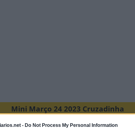
Mini Março 24 2023 Cruzadinha
B
A
R
T
arios.net -
Do Not Process My Personal Information
I
R
A
O