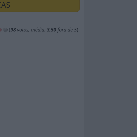
ÇAS
(
98
votos, média:
3,50
fora de 5
)