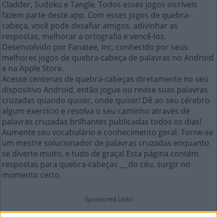
Cladder, Sudoku e Tangle. Todos esses jogos incríveis
fazem parte deste app. Com esses jogos de quebra-
cabeça, você pode desafiar amigos, adivinhar as
respostas, melhorar a ortografia e vencê-los.
Desenvolvido por Fanatee, Inc, conhecido por seus
melhores jogos de quebra-cabeça de palavras no Android
e na Apple Store.
Acesse centenas de quebra-cabeças diretamente no seu
dispositivo Android, então jogue ou revise suas palavras
cruzadas quando quiser, onde quiser! Dê ao seu cérebro
algum exercício e resolva o seu caminho através de
palavras cruzadas brilhantes publicadas todos os dias!
Aumente seu vocabulário e conhecimento geral. Torne-se
um mestre solucionador de palavras cruzadas enquanto
se diverte muito, e tudo de graça! Esta página contém
respostas para quebra-cabeças __ do céu, surgir no
momento certo.