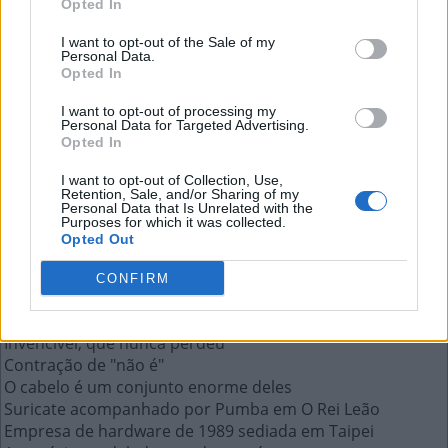
Opted In
__ do céu, surgir no momento certo
I want to opt-out of the Sale of my
Personal Data.
A resposta a esta pergunta:
Opted In
I want to opt-out of processing my
C
A
I
R
Personal Data for Targeted Advertising.
Opted In
Mais respostas deste quebra-cabeça:
I want to opt-out of Collection, Use,
Retention, Sale, and/or Sharing of my
O Senhor dos __, livro de fantasia medieval
Personal Data that Is Unrelated with the
Purposes for which it was collected.
Sigla usada pelo estado americano de Nova Jersey
Opted Out
Nome aportuguesado de prato de macarrão chinês
Taxas cobradas pelos bancos por serviços prestados
CONFIRM
Material de tecido em que se pintam obras de arte
__ do céu, surgir no momento certo
Invencível; que nunca perdeu
Contração de "não é"
O cabelo é um conjunto enorme deles
Suricate acompanhado por Pumba em O Rei Leão
Empresa de hardware de 1989 sediada em Taipei