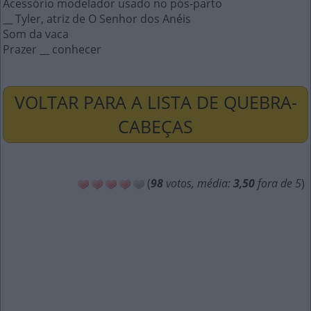
Acessório modelador usado no pós-parto
__ Tyler, atriz de O Senhor dos Anéis
Som da vaca
Prazer __ conhecer
VOLTAR PARA A LISTA DE QUEBRA-
CABEÇAS
(
98
votos, média:
3,50
fora de 5
)