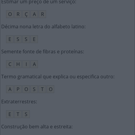
Estimar um preço de um serviço
:
O
R
Ç
A
R
Décima nona letra do alfabeto latino
:
E
S
S
E
Semente fonte de fibras e proteínas
:
C
H
I
A
Termo gramatical que explica ou especifica outro
:
A
P
O
S
T
O
Extraterrestres
:
E
T
S
Construção bem alta e estreita
: