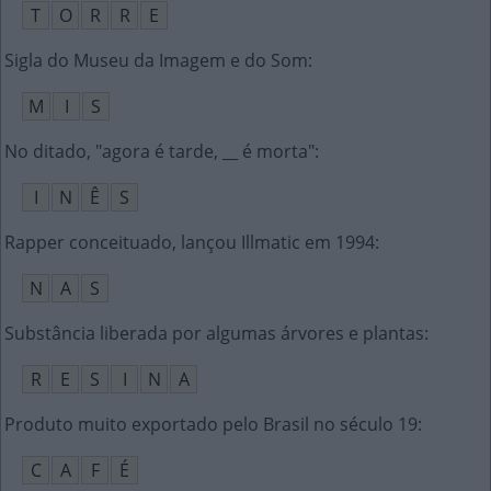
T
O
R
R
E
Sigla do Museu da Imagem e do Som
:
M
I
S
No ditado, "agora é tarde, __ é morta"
:
I
N
Ê
S
Rapper conceituado, lançou Illmatic em 1994
:
N
A
S
Substância liberada por algumas árvores e plantas
:
R
E
S
I
N
A
Produto muito exportado pelo Brasil no século 19
:
C
A
F
É