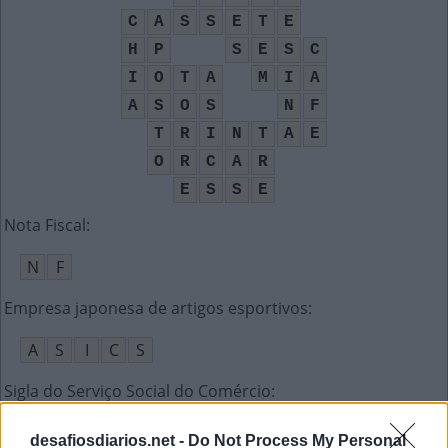
C
A
S
S
E
T
E
H
P
S
E
S
C
I
O
T
A
M
I
A
A
S
O
S
N
F
T
R
I
N
T
A
E
O
R
C
A
R
E
S
S
E
Nota Fiscal
:
N
F
Empresa japonesa de artigos esportivos
:
A
S
I
C
S
Sigla do Serviço Social do Comércio
:
S
E
S
C
desafiosdiarios.net -
Do Not Process My Personal