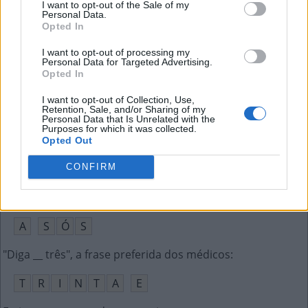
I want to opt-out of the Sale of my
Personal Data.
Famosa fabricante de impressoras dos EUA
:
Opted In
I want to opt-out of processing my
H
P
Personal Data for Targeted Advertising.
Opted In
A nona letra do alfabeto grego
:
I want to opt-out of Collection, Use,
Retention, Sale, and/or Sharing of my
I
O
T
A
Personal Data that Is Unrelated with the
Purposes for which it was collected.
Vive Alice e Jane Eyre no cinema, __ Wasikowska
:
Opted Out
M
I
A
CONFIRM
Sem companhia, isolado
:
A
S
Ó
S
"Diga __ três", a frase preferida dos médicos
:
T
R
I
N
T
A
E