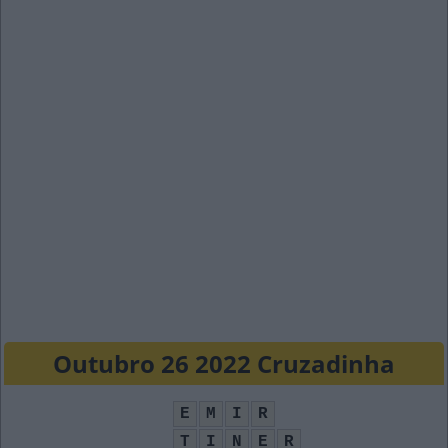
Outubro 26 2022 Cruzadinha
E
M
I
R
T
I
N
E
R