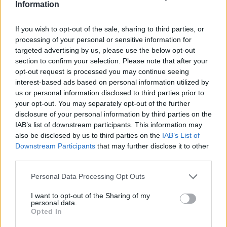
Information
Sigla do Tribunal Regional Eleitoral
:
If you wish to opt-out of the sale, sharing to third parties, or
T
R
E
processing of your personal or sensitive information for
targeted advertising by us, please use the below opt-out
Prende, segura
:
section to confirm your selection. Please note that after your
opt-out request is processed you may continue seeing
R
E
T
É
M
interest-based ads based on personal information utilized by
us or personal information disclosed to third parties prior to
D
E
T
É
M
your opt-out. You may separately opt-out of the further
disclosure of your personal information by third parties on the
Nobre de origem árabe, cuja terra é um emirado
:
IAB’s list of downstream participants. This information may
also be disclosed by us to third parties on the
IAB’s List of
E
M
I
R
Downstream Participants
that may further disclose it to other
third parties.
Solvente usado na redução da viscosidade de tintas
:
Personal Data Processing Opt Outs
T
Í
N
E
R
I want to opt-out of the Sharing of my
personal data.
Tipo de fita em que se gravava música, antigamente
:
Opted In
C
A
S
S
E
T
E