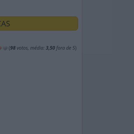
ÇAS
(
98
votos, média:
3,50
fora de 5
)