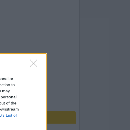
sonal or
ection to
ou may
 personal
out of the
 downstream
B’s List of