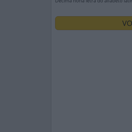
Décima nona letra do alfabeto lati
VO