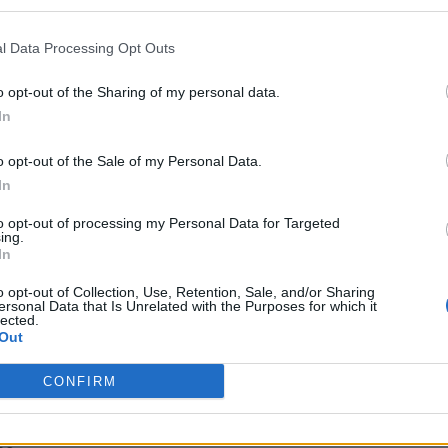
l Data Processing Opt Outs
o opt-out of the Sharing of my personal data.
bra-cabeça:
In
rtivos
o opt-out of the Sale of my Personal Data.
o
In
to opt-out of processing my Personal Data for Targeted
ing.
a é um emirado
In
osidade de tintas
o opt-out of Collection, Use, Retention, Sale, and/or Sharing
sica, antigamente
ersonal Data that Is Unrelated with the Purposes for which it
s dos EUA
lected.
Out
__ Wasikowska
CONFIRM
os médicos