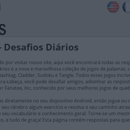
- Desafios Diários
do por visitar nosso site, aqui você encontrará todas as res
iários é a nova e maravilhosa coleção de jogos de palavra
ashtag, Cladder, Sudoku e Tangle. Todos esses jogos incrív
ra-cabeça, você pode desafiar amigos, adivinhar as respost
or Fanatee, Inc, conhecido por seus melhores jogos de que
 diretamente no seu dispositivo Android, então jogue ou r
 seu cérebro algum exercício e resolva o seu caminho atrav
e seu vocabulário e conhecimento geral. Torne-se um mestr
o, e tudo de graça! Esta página contém respostas para que