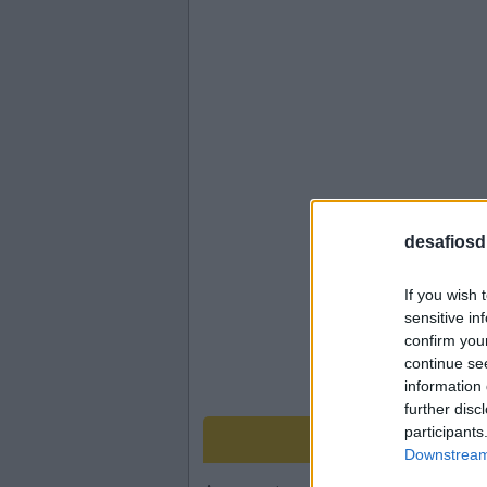
desafiosdi
If you wish 
sensitive in
confirm you
continue se
information 
further disc
participants
Downstream 