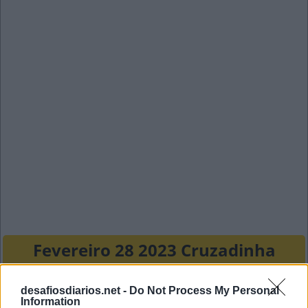
Fevereiro 28 2023 Cruzadinha
S
M
S
desafiosdiarios.net -
Do Not Process My Personal
Information
T
A
L
A