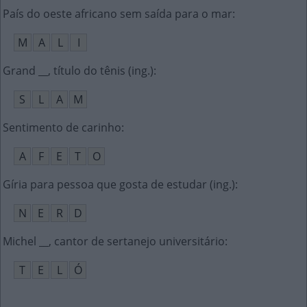
País do oeste africano sem saída para o mar
:
M
A
L
I
Grand __, título do tênis (ing.)
:
S
L
A
M
Sentimento de carinho
:
A
F
E
T
O
Gíria para pessoa que gosta de estudar (ing.)
:
N
E
R
D
Michel __, cantor de sertanejo universitário
:
T
E
L
Ó