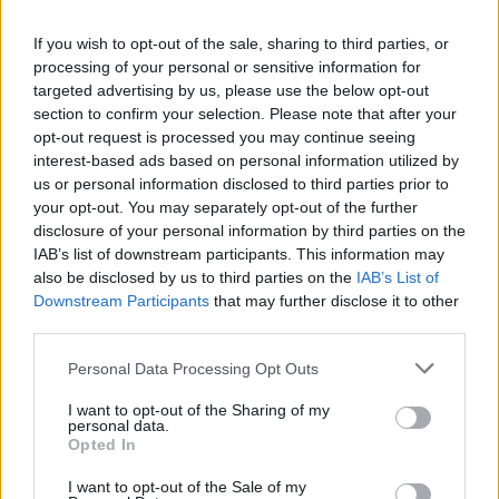
O
L
A
F
If you wish to opt-out of the sale, sharing to third parties, or
P
I
M
E
N
T
A
processing of your personal or sensitive information for
T
E
E
N
targeted advertising by us, please use the below opt-out
section to confirm your selection. Please note that after your
O
R
L
A
opt-out request is processed you may continue seeing
D
O
C
interest-based ads based on personal information utilized by
us or personal information disclosed to third parties prior to
Pode ser marítima, lagunar ou pluvial
:
your opt-out. You may separately opt-out of the further
disclosure of your personal information by third parties on the
O
R
L
A
IAB’s list of downstream participants. This information may
O conde malvado das Desventuras em Série
also be disclosed by us to third parties on the
IAB’s List of
:
Downstream Participants
that may further disclose it to other
O
third parties.
L
A
F
Personal Data Processing Opt Outs
Sigla da Agência Nacional de Aviação Civil
:
I want to opt-out of the Sharing of my
A
N
A
C
personal data.
Opted In
Mensagem de texto curta comum entre celulares
:
I want to opt-out of the Sale of my