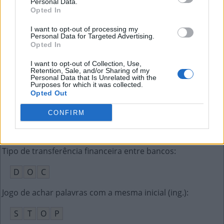
Personal Data.
S
M
S
Opted In
A ortopédica imobiliza a articulação
:
I want to opt-out of processing my
Personal Data for Targeted Advertising.
Opted In
T
A
L
A
I want to opt-out of Collection, Use,
Calabresa, do reino e malagueta são tipos dela
:
Retention, Sale, and/or Sharing of my
Personal Data that Is Unrelated with the
Purposes for which it was collected.
P
I
M
E
N
T
A
Opted Out
Smells Like __ Spirit, hit do Nirvana (ing.)
:
CONFIRM
T
E
E
N
Tipo de transferência financeira entre bancos
:
D
O
C
Jogo de achar palavras com a mesma inicial (ing.)
:
S
T
O
P