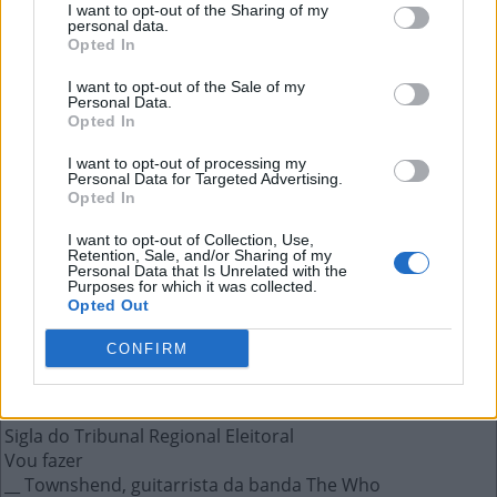
I want to opt-out of the Sharing of my
personal data.
Opted In
O conde malvado das Desventuras
I want to opt-out of the Sale of my
em Série
Personal Data.
Opted In
A resposta a esta pergunta:
I want to opt-out of processing my
Personal Data for Targeted Advertising.
Opted In
O
L
A
F
I want to opt-out of Collection, Use,
Retention, Sale, and/or Sharing of my
Personal Data that Is Unrelated with the
Mais respostas deste quebra-cabeça:
Purposes for which it was collected.
Opted Out
Gíria para programar códigos
__-vindas, frase dita ao convidado querido
CONFIRM
Empresa de aviação que se fundiu à LAN
Quantidade de mulheres em um monólogo
Fruta silvestre de cor vermelho-escura
Sigla do Tribunal Regional Eleitoral
Vou fazer
__ Townshend, guitarrista da banda The Who