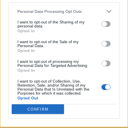
third parties.
G
O
T
A
Personal Data Processing Opt Outs
A
R
O
I want to opt-out of the Sharing of my
Círculo, anel, argola
:
personal data.
Opted In
A
R
O
I want to opt-out of the Sale of my
Personal Data.
Oitava letra do alfabeto
:
Opted In
A
G
Á
I want to opt-out of processing my
Personal Data for Targeted Advertising.
Opted In
Revolve e prepara a terra para o cultivo
:
I want to opt-out of Collection, Use,
A
R
A
Retention, Sale, and/or Sharing of my
Personal Data that Is Unrelated with the
Purposes for which it was collected.
O cigano de Ricardo Macchi em Explode Coração
:
Opted Out
I
G
O
R
CONFIRM
Ingrediente farmacêutico ativo
: