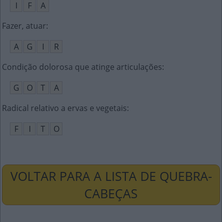
I
F
A
Fazer, atuar
:
A
G
I
R
Condição dolorosa que atinge articulações
:
G
O
T
A
Radical relativo a ervas e vegetais
:
F
I
T
O
VOLTAR PARA A LISTA DE QUEBRA-
CABEÇAS