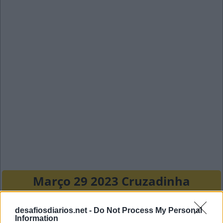
Março 29 2023 Cruzadinha
S
A
C
R
O
desafiosdiarios.net -
Do Not Process My Personal
Information
C
L
O
U
D