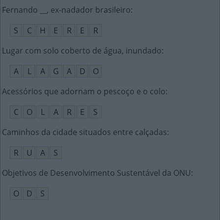
Fernando __, ex-nadador brasileiro
:
S
C
H
E
R
E
R
Lugar com solo coberto de água, inundado
:
A
L
A
G
A
D
O
Acessórios que adornam o pescoço e o colo
:
C
O
L
A
R
E
S
Caminhos da cidade situados entre calçadas
:
R
U
A
S
Objetivos de Desenvolvimento Sustentável da ONU
:
O
D
S