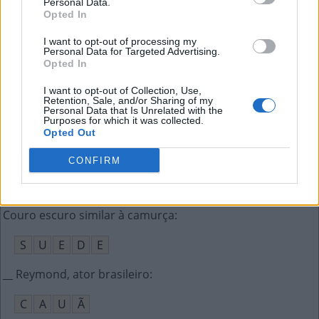
Personal Data.
S
A
C
R
O
Opted In
Nuvem de armazenamento on-line (ing.)
:
I want to opt-out of processing my
Personal Data for Targeted Advertising.
Opted In
C
L
O
U
D
I want to opt-out of Collection, Use,
O John que codirigiu A Revolução dos Bichos
:
Retention, Sale, and/or Sharing of my
Personal Data that Is Unrelated with the
Purposes for which it was collected.
H
A
L
A
S
Opted Out
Fazer algo às __, sem orientação
:
CONFIRM
C
E
G
A
S
Couro escuro similar à camurça
:
S
U
E
D
E
__ Reymond, ator brasileiro
:
C
A
U
Ã