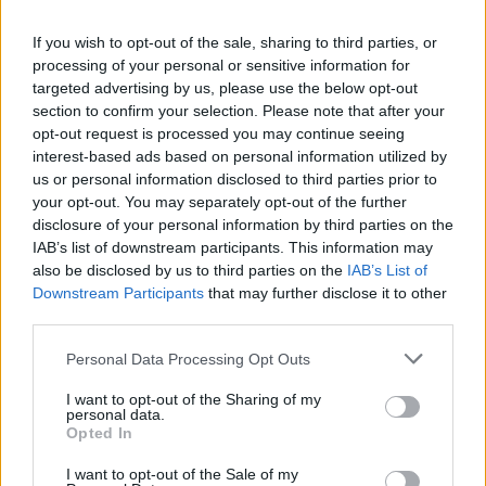
H
A
L
A
S
If you wish to opt-out of the sale, sharing to third parties, or
C
E
G
A
S
processing of your personal or sensitive information for
P
A
R
A
R
targeted advertising by us, please use the below opt-out
section to confirm your selection. Please note that after your
S
U
E
D
E
opt-out request is processed you may continue seeing
C
A
R
O
S
interest-based ads based on personal information utilized by
us or personal information disclosed to third parties prior to
Meus __ amigos, álbum de 1976 de Chico Buarque
:
your opt-out. You may separately opt-out of the further
disclosure of your personal information by third parties on the
C
A
R
O
S
IAB’s list of downstream participants. This information may
Cessar de se movimentar, reduzir velocidade a zero
also be disclosed by us to third parties on the
IAB’s List of
:
Downstream Participants
that may further disclose it to other
P
third parties.
A
R
A
R
Personal Data Processing Opt Outs
Partido político cujo símbolo é um peixe
:
I want to opt-out of the Sharing of my
P
S
C
personal data.
Opted In
Osso triangular na base da coluna vertebral
:
I want to opt-out of the Sale of my