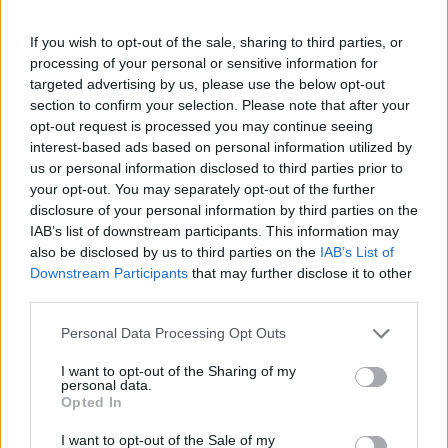
Ecoar
If you wish to opt-out of the sale, sharing to third parties, or
processing of your personal or sensitive information for
S
O
A
R
targeted advertising by us, please use the below opt-out
Fazem barulho como sinos
section to confirm your selection. Please note that after your
opt-out request is processed you may continue seeing
S
O
A
M
interest-based ads based on personal information utilized by
us or personal information disclosed to third parties prior to
Oferecem, cedem gratuitamente
your opt-out. You may separately opt-out of the further
disclosure of your personal information by third parties on the
D
O
A
M
IAB’s list of downstream participants. This information may
also be disclosed by us to third parties on the
IAB’s List of
Estão doloridos
Downstream Participants
that may further disclose it to other
third parties.
D
O
E
M
Personal Data Processing Opt Outs
Causou sofrimento físico
I want to opt-out of the Sharing of my
personal data.
D
O
E
U
Opted In
Foi o que o rato fez com a roupa do rei de Roma
I want to opt-out of the Sale of my