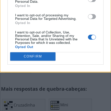
Personal Data.
Opted In
R
O
E
U
I want to opt-out of processing my
__ a corda, desistir
Personal Data for Targeted Advertising.
Opted In
R
O
E
R
I want to opt-out of Collection, Use,
Retention, Sale, and/or Sharing of my
Causar dor
Personal Data that Is Unrelated with the
Purposes for which it was collected.
Opted Out
D
O
E
R
CONFIRM
Dar de presente
D
O
A
R
Mais respostas de quebra-cabeças:
Cruzadinha
Mini