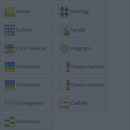
Senha
Hashtag
Sudoku
Tangle
Caça Palavras
Anygram
Conectado
Palavra Secreta
Conectado
Palavra Secreta
Criptograma
Cladder
Consensus