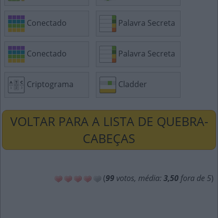
Conectado
Palavra Secreta
Conectado
Palavra Secreta
Criptograma
Cladder
VOLTAR PARA A LISTA DE QUEBRA-
CABEÇAS
(
99
votos, média:
3,50
fora de 5
)