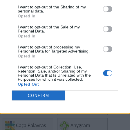
B
O
L
O
I want to opt-out of the Sharing of my
personal data.
B
O
L
A
Opted In
B
A
L
A
I want to opt-out of the Sale of my
B
A
L
A
Personal Data.
Opted In
I want to opt-out of processing my
Mais respostas de quebra-cabeças:
Personal Data for Targeted Advertising.
Opted In
I want to opt-out of Collection, Use,
Cruzadinha
Mini
Retention, Sale, and/or Sharing of my
Personal Data that Is Unrelated with the
Purposes for which it was collected.
Opted Out
Senha
Hashtag
CONFIRM
Sudoku
Tangle
Caça Palavras
Anygram