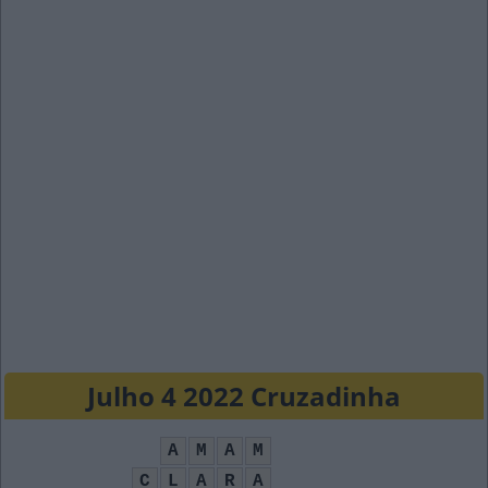
Julho 4 2022 Cruzadinha
A
M
A
M
C
L
A
R
A