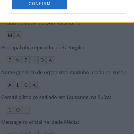
CONFIRM
E
T
N
A
Iniciais do autor de Dom Casmurro
:
M
A
Principal obra épica do poeta Virgílio
:
E
N
E
I
D
A
Nome genérico de organismo marinho usado no sushi
:
A
L
G
A
Comitê olímpico sediado em Lausanne, na Suíça
:
C
O
I
Mensageiro oficial na Idade Média
: