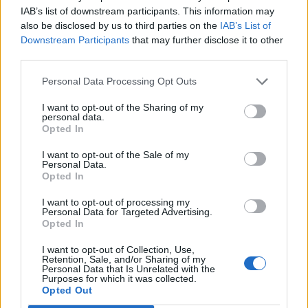
IAB’s list of downstream participants. This information may
No que se transforma a Princesa Fiona de Shrek
:
also be disclosed by us to third parties on the
IAB’s List of
Downstream Participants
that may further disclose it to other
O
G
R
A
third parties.
Presente do verbo amar, terceira pessoa do plural
:
Personal Data Processing Opt Outs
A
M
A
M
I want to opt-out of the Sharing of my
personal data.
Opted In
Versão reduzida da palavra maravilhoso
:
I want to opt-out of the Sale of my
M
A
R
A
Personal Data.
Opted In
Praticam ioga
:
I want to opt-out of processing my
Personal Data for Targeted Advertising.
I
O
G
U
E
S
Opted In
Sistemas digestivos de aves e iguarias culinárias
:
I want to opt-out of Collection, Use,
Retention, Sale, and/or Sharing of my
Personal Data that Is Unrelated with the
M
O
E
L
A
S
Purposes for which it was collected.
Opted Out
Vulcão mais alto da Europa, na Itália
: