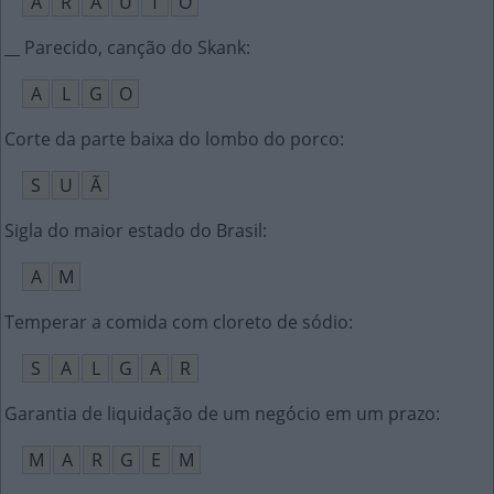
A
R
A
U
T
O
__ Parecido, canção do Skank
:
A
L
G
O
Corte da parte baixa do lombo do porco
:
S
U
Ã
Sigla do maior estado do Brasil
:
A
M
Temperar a comida com cloreto de sódio
:
S
A
L
G
A
R
Garantia de liquidação de um negócio em um prazo
:
M
A
R
G
E
M