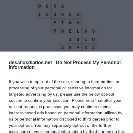
O
G
R
A
I
O
G
U
E
S
E
T
N
A
M
O
E
L
A
S
I
G
L
U
A
D
A
G
A
M
A
R
A
desafiosdiarios.net -
Do Not Process My Personal
Construção simples feita de blocos de gelo
:
Information
I
G
L
U
If you wish to opt-out of the sale, sharing to third parties, or
processing of your personal or sensitive information for
A parte do ovo que é rica em albumina
:
targeted advertising by us, please use the below opt-out
section to confirm your selection. Please note that after your
C
L
A
R
A
opt-out request is processed you may continue seeing
interest-based ads based on personal information utilized by
Faca um pouco maior e mais comprida que o punhal
:
us or personal information disclosed to third parties prior to
your opt-out. You may separately opt-out of the further
A
D
A
G
A
disclosure of your personal information by third parties on the