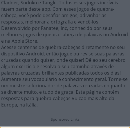
Cladder, Sudoku e Tangle. Todos esses jogos incríveis
fazem parte deste app. Com esses jogos de quebra-
cabeça, você pode desafiar amigos, adivinhar as
respostas, melhorar a ortografia e vencê-los.
Desenvolvido por Fanatee, Inc, conhecido por seus
melhores jogos de quebra-cabeça de palavras no Android
e na Apple Store.
Acesse centenas de quebra-cabeças diretamente no seu
dispositivo Android, então jogue ou revise suas palavras
cruzadas quando quiser, onde quiser! Dê ao seu cérebro
algum exercício e resolva o seu caminho através de
palavras cruzadas brilhantes publicadas todos os dias!
Aumente seu vocabulário e conhecimento geral. Torne-se
um mestre solucionador de palavras cruzadas enquanto
se diverte muito, e tudo de graça! Esta página contém
respostas para quebra-cabeças Vulcão mais alto da
Europa, na Itália.