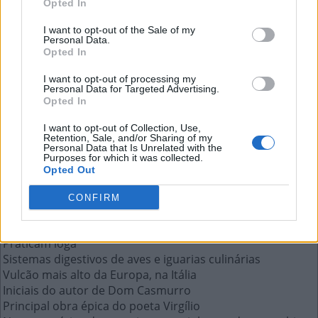
Opted In
Vulcão mais alto da Europa, na Itália
I want to opt-out of the Sale of my
Personal Data.
A resposta a esta pergunta:
Opted In
I want to opt-out of processing my
E
T
N
A
Personal Data for Targeted Advertising.
Opted In
Mais respostas deste quebra-cabeça:
I want to opt-out of Collection, Use,
Retention, Sale, and/or Sharing of my
Construção simples feita de blocos de gelo
Personal Data that Is Unrelated with the
Purposes for which it was collected.
A parte do ovo que é rica em albumina
Opted Out
Faca um pouco maior e mais comprida que o punhal
No que se transforma a Princesa Fiona de Shrek
CONFIRM
Presente do verbo amar, terceira pessoa do plural
Versão reduzida da palavra maravilhoso
Praticam ioga
Sistemas digestivos de aves e iguarias culinárias
Vulcão mais alto da Europa, na Itália
Iniciais do autor de Dom Casmurro
Principal obra épica do poeta Virgílio