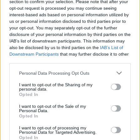
section to confirm your selection. Please note that after your
M
O
D
E
N
S
opt-out request is processed you may continue seeing
interest-based ads based on personal information utilized by
A
N
I
N
H
A
us or personal information disclosed to third parties prior to
R
I
N
D
O
your opt-out. You may separately opt-out of the further
C
A
S
O
disclosure of your personal information by third parties on the
IAB’s list of downstream participants. This information may
"Sem __!", o mesmo que deixa disso
:
also be disclosed by us to third parties on the
IAB’s List of
Downstream Participants
that may further disclose it to other
E
S
S
A
third parties.
Acontece quando pego o telefone que estava tocando
:
Personal Data Processing Opt Outs
A
T
E
N
D
O
I want to opt-out of the Sharing of my
personal data.
Opted In
Tênues, delgados
:
I want to opt-out of the Sale of my
S
U
T
I
S
Personal Data.
Opted In
Premiada atriz de Aquarius e Bacurau, __ Braga
:
I want to opt-out of processing my
Personal Data for Targeted Advertising.
S
Ô
N
I
A
Opted In