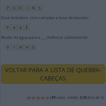
P
U
D
I
N
S
Doce brasileiro, com camadas e base de biscoito
:
P
A
V
Ê
Mudar da água para o __, melhorar subitamente
:
V
I
N
H
O
VOLTAR PARA A LISTA DE QUEBRA-
CABEÇAS
(
99
votos, média:
3,50
fora de 5
)