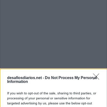
desafiosdiarios.net -
Do Not Process My Personal
Information
Mini Fevereiro 7 2023 Cruzadinha
If you wish to opt-out of the sale, sharing to third parties, or
processing of your personal or sensitive information for
P
A
V
E
targeted advertising by us, please use the below opt-out
S
U
T
I
S