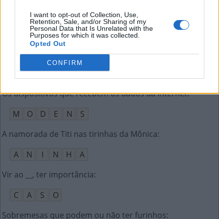
O Jacobs que é estilista
:
I want to opt-out of Collection, Use,
Retention, Sale, and/or Sharing of my
Personal Data that Is Unrelated with the
M
A
R
C
Purposes for which it was collected.
Opted Out
Expressando divertimento com a voz
:
CONFIRM
R
I
N
D
O
Os dispositivos que recebem os dados da internet
:
M
O
D
E
N
S
A namorada de Titi nas tirinhas da Mônica
:
A
N
I
N
H
A
Vir ao __, ter importância
:
C
A
S
O
Sobremesas que podem ou não ter furinhos
: