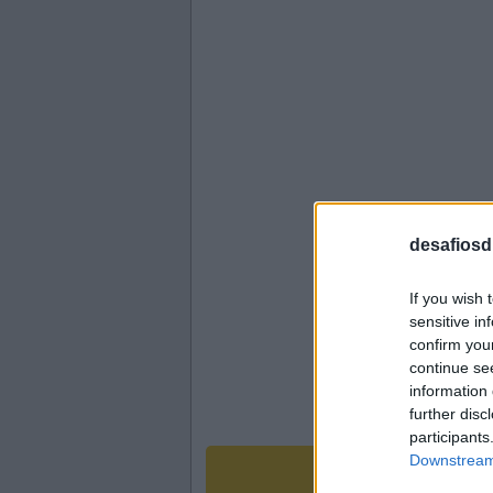
desafiosdi
If you wish 
sensitive in
confirm you
continue se
information 
further disc
participants
Downstream 