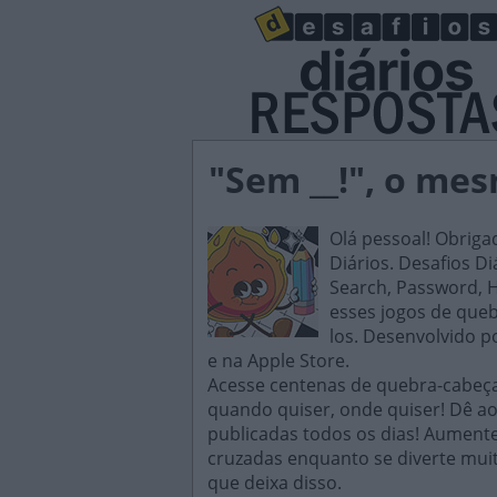
"Sem __!", o mes
Olá pessoal! Obriga
Diários. Desafios D
Search, Password, H
esses jogos de queb
los. Desenvolvido p
e na Apple Store.
Acesse centenas de quebra-cabeças
quando quiser, onde quiser! Dê ao
publicadas todos os dias! Aument
cruzadas enquanto se diverte muit
que deixa disso.