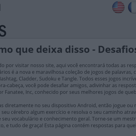
mo que deixa disso - Desafio
do por visitar nosso site, aqui você encontrará todas as res
iários é a nova e maravilhosa coleção de jogos de palavra
ashtag, Cladder, Sudoku e Tangle. Todos esses jogos incrív
ra-cabeça, você pode desafiar amigos, adivinhar as respost
or Fanatee, Inc, conhecido por seus melhores jogos de que
 diretamente no seu dispositivo Android, então jogue ou r
 seu cérebro algum exercício e resolva o seu caminho atrav
e seu vocabulário e conhecimento geral. Torne-se um mestr
o, e tudo de graça! Esta página contém respostas para qu