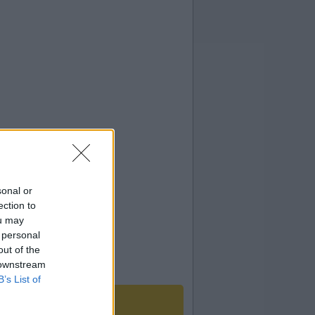
sonal or
ection to
ou may
 personal
out of the
 downstream
B’s List of