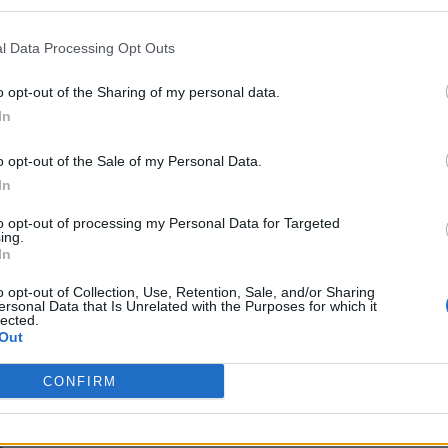
l Data Processing Opt Outs
o opt-out of the Sharing of my personal data.
In
bra-cabeça:
 um problema grave
o opt-out of the Sale of my Personal Data.
In
fica o Congo
to opt-out of processing my Personal Data for Targeted
o
ing.
çosas
In
amente
o opt-out of Collection, Use, Retention, Sale, and/or Sharing
ersonal Data that Is Unrelated with the Purposes for which it
boa
lected.
uta mais
Out
mântico
rior de São Paulo
CONFIRM
 sobre eles
ônomo de Portugal