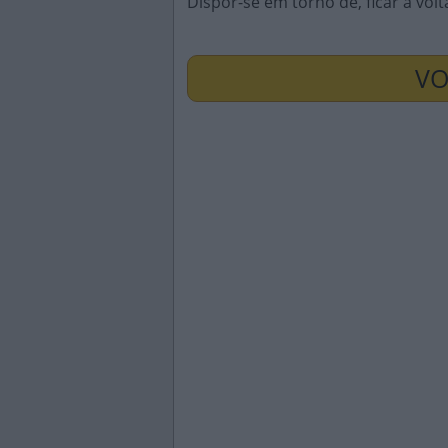
Dispor-se em torno de, ficar à volt
VO