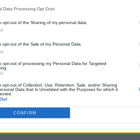
l Data Processing Opt Outs
á muito nervoso
:
o opt-out of the Sharing of my personal data.
In
o opt-out of the Sale of my Personal Data.
In
to opt-out of processing my Personal Data for Targeted
om For Your Babies
:
ing.
In
o opt-out of Collection, Use, Retention, Sale, and/or Sharing
ersonal Data that Is Unrelated with the Purposes for which it
 o professor
:
lected.
Out
CONFIRM