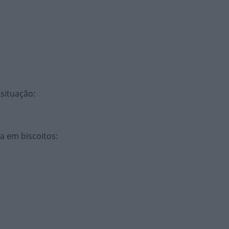
 situação
:
da em biscoitos
: