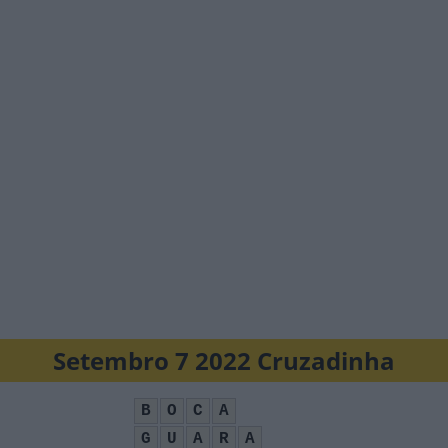
Setembro 7 2022 Cruzadinha
B
O
C
A
G
U
A
R
A