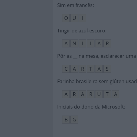
Sim em francês
:
O
U
I
Tingir de azul-escuro
:
A
N
I
L
A
R
Pôr as __ na mesa, esclarecer uma
C
A
R
T
A
S
Farinha brasileira sem glúten usa
A
R
A
R
U
T
A
Iniciais do dono da Microsoft
:
B
G