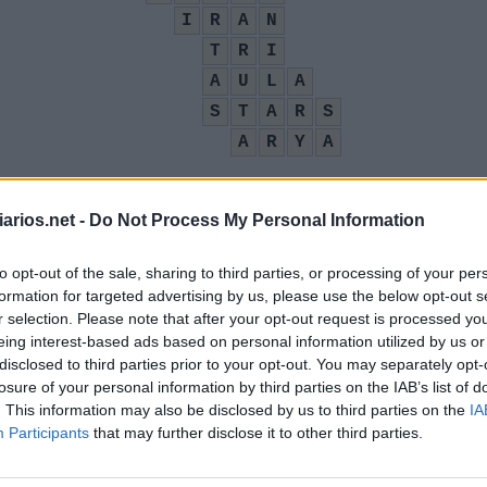
I
R
A
N
T
R
I
A
U
L
A
S
T
A
R
S
A
R
Y
A
arios.net -
Do Not Process My Personal Information
to opt-out of the sale, sharing to third parties, or processing of your per
formation for targeted advertising by us, please use the below opt-out s
r selection. Please note that after your opt-out request is processed y
eing interest-based ads based on personal information utilized by us or
típico do cerrado
:
disclosed to third parties prior to your opt-out. You may separately opt-
losure of your personal information by third parties on the IAB’s list of
. This information may also be disclosed by us to third parties on the
IA
Participants
that may further disclose it to other third parties.
 Maisie Williams
: