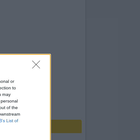
sonal or
ection to
ou may
 personal
out of the
 downstream
B’s List of