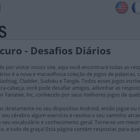
scuro - Desafios Diários
do por visitar nosso site, aqui você encontrará todas as res
iários é a nova e maravilhosa coleção de jogos de palavra
ashtag, Cladder, Sudoku e Tangle. Todos esses jogos incrív
ra-cabeça, você pode desafiar amigos, adivinhar as respost
or Fanatee, Inc, conhecido por seus melhores jogos de que
 diretamente no seu dispositivo Android, então jogue ou r
 seu cérebro algum exercício e resolva o seu caminho atrav
e seu vocabulário e conhecimento geral. Torne-se um mestr
o, e tudo de graça! Esta página contém respostas para queb