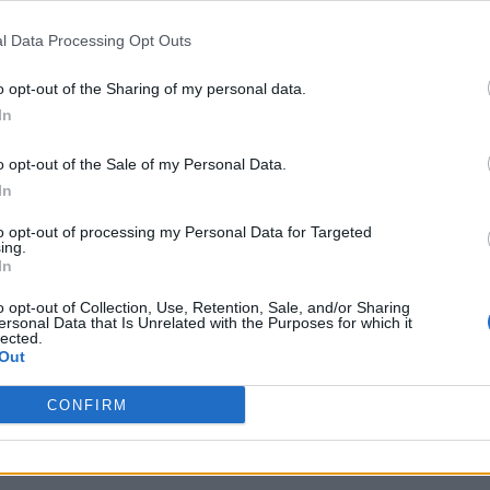
l Data Processing Opt Outs
o opt-out of the Sharing of my personal data.
In
bra-cabeça:
o opt-out of the Sale of my Personal Data.
In
típico do cerrado
 Maisie Williams
to opt-out of processing my Personal Data for Targeted
ing.
á muito nervoso
In
om For Your Babies
o opt-out of Collection, Use, Retention, Sale, and/or Sharing
 o professor
ersonal Data that Is Unrelated with the Purposes for which it
lected.
Out
CONFIRM
 situação
da em biscoitos