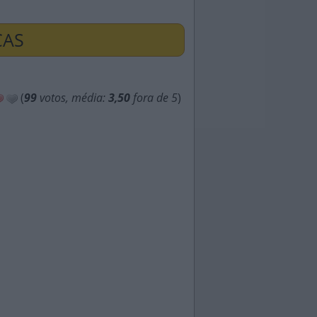
ÇAS
(
99
votos, média:
3,50
fora de 5
)