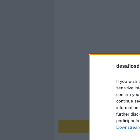
desafiosdi
If you wish 
sensitive in
confirm you
continue se
information 
further disc
participants
Downstream 