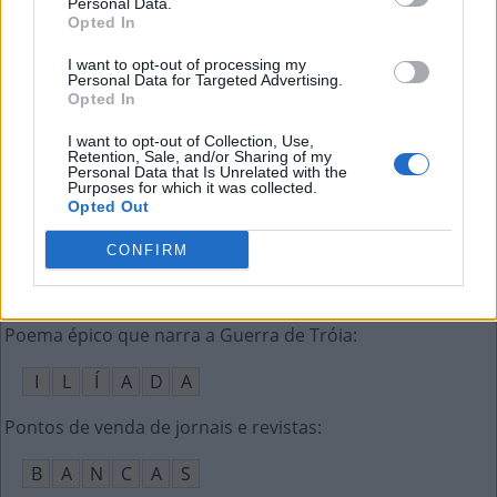
Personal Data.
V
I
B
E
Opted In
Corrente grossa que prende a âncora à embarcação
:
I want to opt-out of processing my
Personal Data for Targeted Advertising.
Opted In
A
M
A
R
R
A
I want to opt-out of Collection, Use,
Mosaico feito de "cacos" coloridos
:
Retention, Sale, and/or Sharing of my
Personal Data that Is Unrelated with the
Purposes for which it was collected.
V
I
T
R
A
L
Opted Out
Diz-se que aparece após apontar para uma estrela
:
CONFIRM
V
E
R
R
U
G
A
Poema épico que narra a Guerra de Tróia
:
I
L
Í
A
D
A
Pontos de venda de jornais e revistas
:
B
A
N
C
A
S