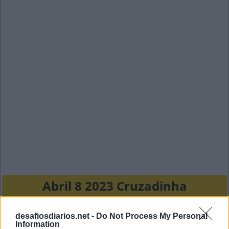
Abril 8 2023 Cruzadinha
C
A
P
S
desafiosdiarios.net -
Do Not Process My Personal
Information
A
M
A
R
R
A