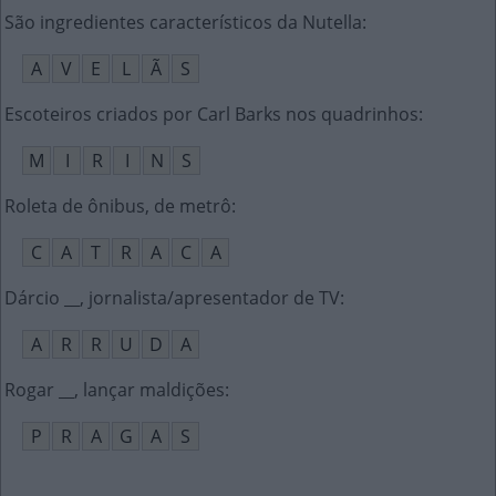
São ingredientes característicos da Nutella
:
A
V
E
L
Ã
S
Escoteiros criados por Carl Barks nos quadrinhos
:
M
I
R
I
N
S
Roleta de ônibus, de metrô
:
C
A
T
R
A
C
A
Dárcio __, jornalista/apresentador de TV
:
A
R
R
U
D
A
Rogar __, lançar maldições
:
P
R
A
G
A
S