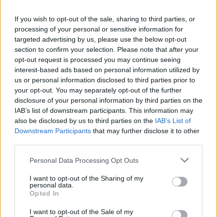
V
I
T
R
A
L
If you wish to opt-out of the sale, sharing to third parties, or
V
E
R
R
U
G
A
processing of your personal or sensitive information for
I
L
I
A
D
A
targeted advertising by us, please use the below opt-out
section to confirm your selection. Please note that after your
B
A
N
C
A
S
opt-out request is processed you may continue seeing
E
S
S
A
interest-based ads based on personal information utilized by
us or personal information disclosed to third parties prior to
Lugar da casa onde alguns põem a TV
:
your opt-out. You may separately opt-out of the further
disclosure of your personal information by third parties on the
S
A
L
A
IAB’s list of downstream participants. This information may
__ lock, tecla para escrever em maiúsculas
also be disclosed by us to third parties on the
IAB’s List of
:
Downstream Participants
that may further disclose it to other
C
third parties.
A
P
S
Personal Data Processing Opt Outs
"Sem __!", o mesmo que deixa disso
:
I want to opt-out of the Sharing of my
E
S
S
A
personal data.
Opted In
Palavra "vibrante" para a energia de alguém
:
I want to opt-out of the Sale of my