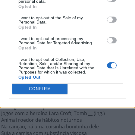
personal data.
Diga-me com quem __ e te direi
Opted In
quem és
I want to opt-out of the Sale of my
Personal Data.
Opted In
A resposta a esta pergunta:
I want to opt-out of processing my
Personal Data for Targeted Advertising.
A
N
D
A
S
Opted In
I want to opt-out of Collection, Use,
Mais respostas deste quebra-cabeça:
Retention, Sale, and/or Sharing of my
Personal Data that Is Unrelated with the
Purposes for which it was collected.
Agência de aviação brasileira criada em 2005
Opted Out
Homens em inglês
Omissão de um termo na frase
CONFIRM
Do __ ao Pontal, como diria Tim Maia
"__ breve", despedida esperançosa
Consigo, desacompanhado
Jogos com a heroína Lara Croft, Tomb __ (ing.)
Animal roedor de hábitos noturnos
Na canção, há uma coisinha bonitinha dele
Suja a camisa com substância viscosa