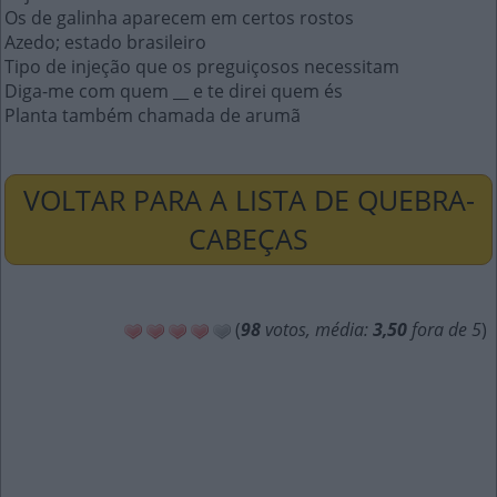
Os de galinha aparecem em certos rostos
Azedo; estado brasileiro
Tipo de injeção que os preguiçosos necessitam
Diga-me com quem __ e te direi quem és
Planta também chamada de arumã
VOLTAR PARA A LISTA DE QUEBRA-
CABEÇAS
(
98
votos, média:
3,50
fora de 5
)