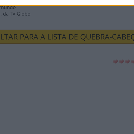
antes
o mundo
o, da TV Globo
LTAR PARA A LISTA DE QUEBRA-CABE