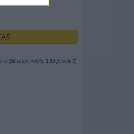
ÇAS
(
98
votos, média:
3,50
fora de 5
)