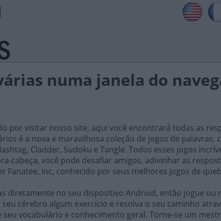
 várias numa janela do naveg
do por visitar nosso site, aqui você encontrará todas as res
iários é a nova e maravilhosa coleção de jogos de palavra
ashtag, Cladder, Sudoku e Tangle. Todos esses jogos incrív
ra-cabeça, você pode desafiar amigos, adivinhar as respost
or Fanatee, Inc, conhecido por seus melhores jogos de que
 diretamente no seu dispositivo Android, então jogue ou r
 seu cérebro algum exercício e resolva o seu caminho atrav
e seu vocabulário e conhecimento geral. Torne-se um mestr