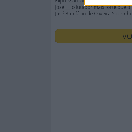
Expressão latina que significa de 
José __, o lutador mais forte que 
José Bonifácio de Oliveira Sobrinh
VO