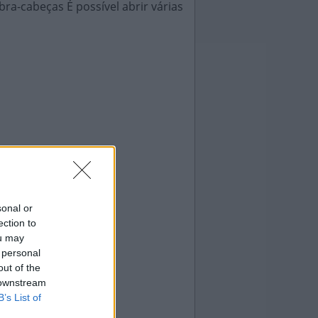
ra-cabeças É possível abrir várias
sonal or
ection to
ou may
 personal
out of the
 downstream
B’s List of