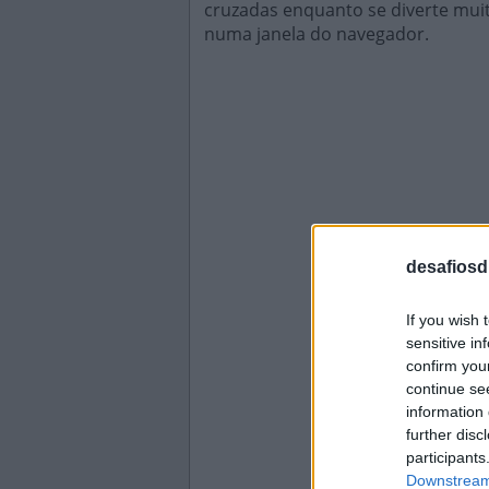
cruzadas enquanto se diverte muit
numa janela do navegador.
desafiosdi
If you wish 
sensitive in
confirm you
continue se
information 
further disc
participants
Downstream 