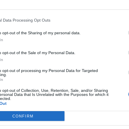
sível abrir várias numa janela do nav
l Data Processing Opt Outs
o opt-out of the Sharing of my personal data.
In
bra-cabeça:
o opt-out of the Sale of my Personal Data.
cre
In
unho de Ferro
to opt-out of processing my Personal Data for Targeted
ing.
In
o opt-out of Collection, Use, Retention, Sale, and/or Sharing
ersonal Data that Is Unrelated with the Purposes for which it
erna só
lected.
Out
 querido
ada
CONFIRM
la do navegador